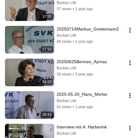
Buckan Life
57 views
•
1 year ago
37:35
20250714Markus_Greitemann2
Buckan Life
89 views
•
1 year ago
37:52
20250625Berivan_Aymaz
Buckan Life
58 views
•
1 year ago
34:25
2025-05-20_Hans_Mörter
Buckan Life
91 views
•
1 year ago
38:42
Interview mit A. Harberink
Buckan Life