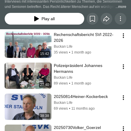
Interviews mit interessanten Persönlichkeiten zu Themen, die Seniorinnen 
und Senioren betreffen. Das Recht älterer Menschen auf ein würdiges und 
...more
unabhängiges Leben und auf Teilnahme am sozialen und kulturellen Leben 
ist anzuerkennen und zu achten. Das möchten wir öffentlich nachfragen.
Play all
Rechenschaftsbericht SVI 2022-
2026
Buckan Life
35 views
•
1 month ago
15:42
Polizeipräsident Johannes 
Hermanns
Buckan Life
89 views
•
1 month ago
27:40
20250814Heiner-Kockerbeck
Buckan Life
69 views
•
11 months ago
38:38
20250730Volker_Goerzel