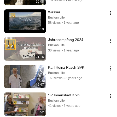
132 views
•
1 month ago
25:08
Wasser
Buckan Life
58 views
•
1 year ago
8:19
Jahresempfang 2024
Buckan Life
30 views
•
1 year ago
21:16
Karl Heinz Pasch SVK
Buckan Life
160 views
•
3 years ago
2:47
SV Innenstadt Köln
Buckan Life
41 views
•
3 years ago
3:52