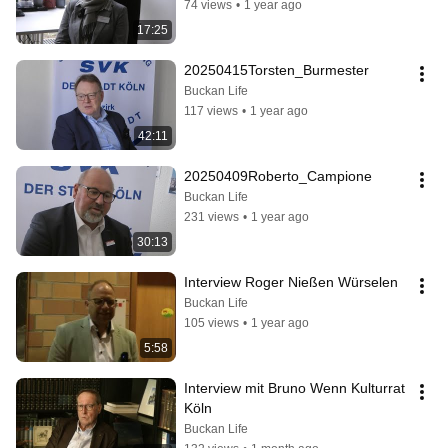
74 views
•
1 year ago
17:25
20250415Torsten_Burmester
Buckan Life
117 views
•
1 year ago
42:11
20250409Roberto_Campione
Buckan Life
231 views
•
1 year ago
30:13
Interview Roger Nießen Würselen
Buckan Life
105 views
•
1 year ago
5:58
Interview mit Bruno Wenn Kulturrat 
Köln
Buckan Life