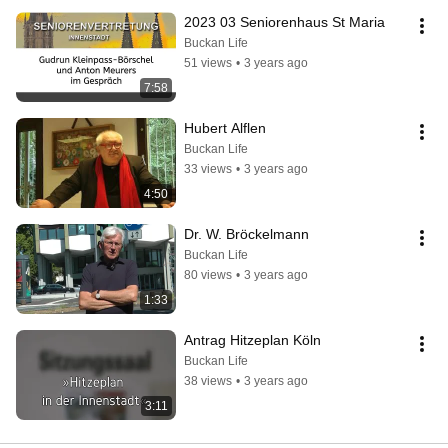
2023 03 Seniorenhaus St Maria
Buckan Life
51 views
•
3 years ago
7:58
Hubert Alflen
Buckan Life
33 views
•
3 years ago
4:50
Dr. W. Bröckelmann
Buckan Life
80 views
•
3 years ago
1:33
Antrag Hitzeplan Köln
Buckan Life
38 views
•
3 years ago
3:11