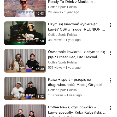
Ready-To-Drink z Maćkiem 
Duszakiem
Coffee Spots Polska
2K views
•
1 year ago
45:43
Czym się kierować wybierając 
kawę? CSP x Trigger REUNION z 
Krzyśkiem z Maćkiem
Coffee Spots Polska
383 views
•
1 year ago
40:58
Otwieranie kawiarni - z czym to się 
pije? Ernest Dec, Oto i Michał 
Ciupiński, Błysk
Coffee Spots Polska
557 views
•
1 year ago
46:30
Kawa + sport = przepis na 
długowieczność. Maciej Otrębski, 
Swords i Piotr Głodek, Coffee Race
Coffee Spots Polska
1.6K views
•
1 year ago
43:32
Coffee News, czyli nowości w 
kawie specialty. Kuba Kalusiński, 