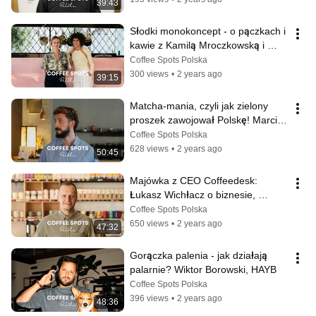
39:43
Słodki monokoncept - o pączkach i 
kawie z Kamilą Mroczkowską i 
Patrycją Jaskólską z MOD Donuts
Coffee Spots Polska
300 views
•
2 years ago
39:15
Matcha-mania, czyli jak zielony 
proszek zawojował Polskę! Marcin 
Cieśluk, Happa to Mame
Coffee Spots Polska
628 views
•
2 years ago
50:45
Majówka z CEO Coffeedesk: 
Łukasz Wichłacz o biznesie, 
Dubaju i otwieraniu kawiarni
Coffee Spots Polska
650 views
•
2 years ago
47:32
Gorączka palenia - jak działają 
palarnie? Wiktor Borowski, HAYB
Coffee Spots Polska
396 views
•
2 years ago
48:36