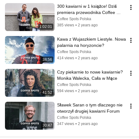
300 kawiarni w 1 książce! Dziś 
premiera przewodnika Coffee 
Spots Polska 2024/25
Coffee Spots Polska
385 views
•
2 years ago
1:02:01
Kawa z Wujaszkiem Liestyle. Nowa 
palarnia na horyzoncie?
Coffee Spots Polska
414 views
•
2 years ago
38:56
Czy piekarnie to nowe kawiarnie? 
Monika Walecka, Cała w Mące
Coffee Spots Polska
594 views
•
2 years ago
41:52
Sławek Saran o tym dlaczego nie 
otworzył drugiej kawiarni Forum
Coffee Spots Polska
347 views
•
2 years ago
30:47