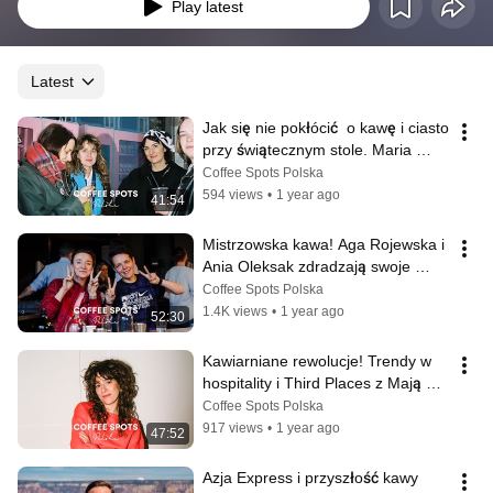
kształtowały przyszłość branży.
Play latest
Latest
Jak się nie pokłócić  o kawę i ciasto 
przy świątecznym stole. Maria 
Przybyszewska i Paulina Serwatka
Coffee Spots Polska
594 views
•
1 year ago
41:54
Mistrzowska kawa! Aga Rojewska i 
Ania Oleksak zdradzają swoje 
przepisy i... plany na emeryturę
Coffee Spots Polska
1.4K views
•
1 year ago
52:30
Kawiarniane rewolucje! Trendy w 
hospitality i Third Places z Mają 
Musznicką-Janiec
Coffee Spots Polska
917 views
•
1 year ago
47:52
Azja Express i przyszłość kawy 