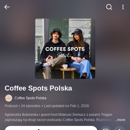
Coffee Spots Polska
Coffee Spots Polska
Podcast
•
24 episodes
•
Last updated on Feb 1, 2026
Agnieszka Bukowska i guest-host Mateusz Derkacz z palarni Trigger 
zapraszają na drugi sezon podcastu Coffee Spots Polska. Rozmowy o kawie 
...more
specialty, kawiarnianej kulturze i biznesie, oraz o trendach, które będą 