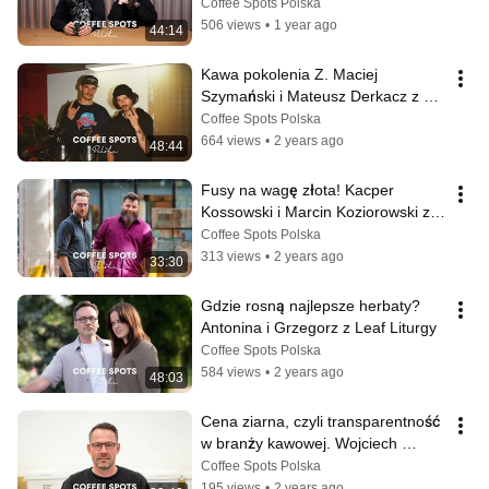
Guest i Kamil Zalewski, Runty 
Coffee Spots Polska
Roaster
506 views
•
1 year ago
44:14
Kawa pokolenia Z. Maciej 
Szymański i Mateusz Derkacz z 
Trigger Roastery
Coffee Spots Polska
664 views
•
2 years ago
48:44
Fusy na wagę złota! Kacper 
Kossowski i Marcin Koziorowski z 
EcoBean
Coffee Spots Polska
313 views
•
2 years ago
33:30
Gdzie rosną najlepsze herbaty? 
Antonina i Grzegorz z Leaf Liturgy
Coffee Spots Polska
584 views
•
2 years ago
48:03
Cena ziarna, czyli transparentność 
w branży kawowej. Wojciech 
Kamiński, Migawka i Miga
Coffee Spots Polska
195 views
•
2 years ago