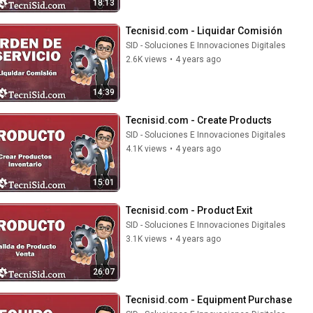
18:13
Tecnisid.com - Liquidar Comisión
SID - Soluciones E Innovaciones Digitales
2.6K views
•
4 years ago
14:39
Tecnisid.com - Create Products
SID - Soluciones E Innovaciones Digitales
4.1K views
•
4 years ago
15:01
Tecnisid.com - Product Exit
SID - Soluciones E Innovaciones Digitales
3.1K views
•
4 years ago
26:07
Tecnisid.com - Equipment Purchase