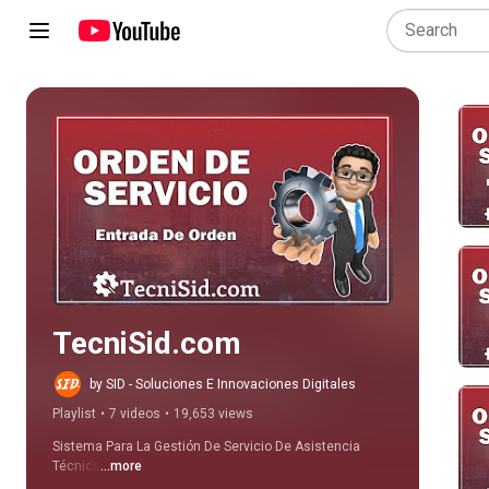
Play all
TecniSid.com
by SID - Soluciones E Innovaciones Digitales
Playlist
•
7 videos
•
19,653 views
Sistema Para La Gestión De Servicio De Asistencia 
Técnica
...more