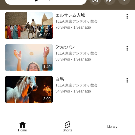
エルサレム入城
TLEA 東京アンテオケ教会
76 views
•
1 year ago
3:08
5つのパン
TLEA 東京アンテオケ教会
53 views
•
1 year ago
1:40
白馬
TLEA 東京アンテオケ教会
54 views
•
1 year ago
3:00
Library
Home
Shorts