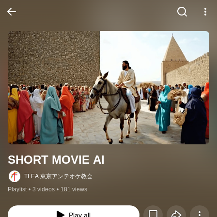
SHORT MOVIE AI
TLEA 東京アンテオケ教会
Playlist
•
3 videos
•
181 views
Play all