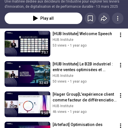
Une matinée dédiée aux décideurs de l’industrie pour explorer les leviers 
d’innovation, de digitalisation et de performance durable - 13 mars 2025
Play all
[HUB Institute] Welcome Speech
HUB Institute
53 views
•
1 year ago
7:07
[HUB Institute] Le B2B industriel : 
entre ventes optimisées et 
résilience de la supply chain.
HUB Institute
50 views
•
1 year ago
32:43
[Hager Group]L'expérience client 
comme facteur de différenciation 
et de compétitivité
HUB Institute
46 views
•
1 year ago
9:50
[Artefact] Optimisation des 