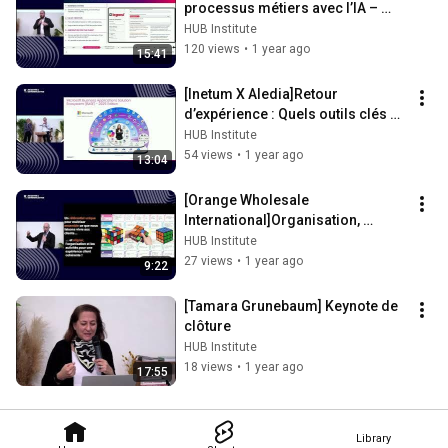
processus métiers avec l’IA – 
Modèle opératoire et cas 
HUB Institute
concrets.
120 views
•
1 year ago
15:41
[Inetum X Aledia]Retour 
d’expérience : Quels outils clés 
pour assurer sa croissance B2B ?
HUB Institute
54 views
•
1 year ago
13:04
[Orange Wholesale 
International]Organisation, 
parcours : digital et humain 
HUB Institute
repensent la relation B2B
27 views
•
1 year ago
9:22
[Tamara Grunebaum] Keynote de 
clôture
HUB Institute
18 views
•
1 year ago
17:55
Library