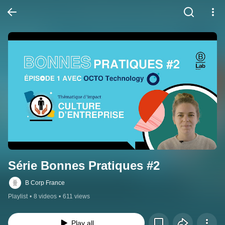
Série Bonnes Pratiques #2
B Corp France
Playlist
•
8 videos
•
611 views
Play all