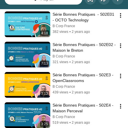
Série Bonnes Pratiques  - S02E01 
- OCTO Technology
B Corp France
382 views
•
2 years ago
4:18
Série Bonnes Pratiques - S02E02 - 
Maison le Breton
B Corp France
321 views
•
2 years ago
7:13
Série Bonnes Pratiques - S02E3 - 
OpenClassrooms
B Corp France
439 views
•
2 years ago
7:12
Série Bonnes Pratiques - S02E4 - 
Maison Perceval
B Corp France
519 views
•
2 years ago
3:25