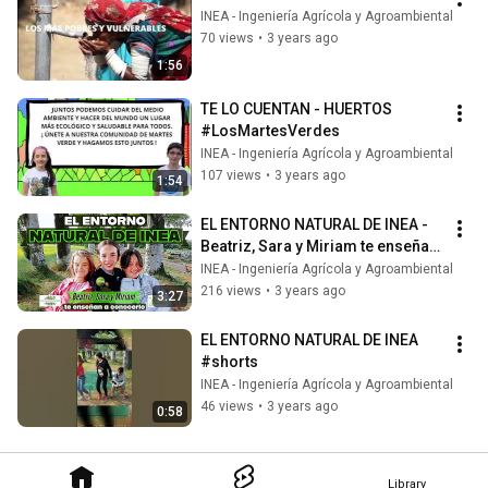
INEA - Ingeniería Agrícola y Agroambiental
70 views
•
3 years ago
1:56
TE LO CUENTAN - HUERTOS 
#LosMartesVerdes
INEA - Ingeniería Agrícola y Agroambiental
107 views
•
3 years ago
1:54
EL ENTORNO NATURAL DE INEA - 
Beatriz, Sara y Miriam te enseñan 
a conocerlo
INEA - Ingeniería Agrícola y Agroambiental
216 views
•
3 years ago
3:27
EL ENTORNO NATURAL DE INEA 
#shorts
INEA - Ingeniería Agrícola y Agroambiental
46 views
•
3 years ago
0:58
Library