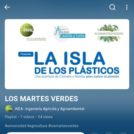
LOS MARTES VERDES
INEA - Ingeniería Agrícola y Agroambiental
Playlist
•
7 videos
•
54 views
#universidad #agricultura #losmartesverdes