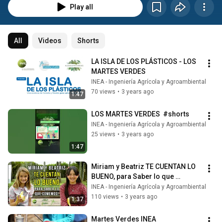
Play all
All
Videos
Shorts
LA ISLA DE LOS PLÁSTICOS - LOS 
MARTES VERDES
INEA - Ingeniería Agrícola y Agroambiental
70 views
•
3 years ago
1:47
LOS MARTES VERDES  #shorts
INEA - Ingeniería Agrícola y Agroambiental
25 views
•
3 years ago
1:47
Miriam y Beatriz TE CUENTAN LO 
BUENO, para Saber lo que 
Comemos!
INEA - Ingeniería Agrícola y Agroambiental
110 views
•
3 years ago
1:37
Martes Verdes INEA