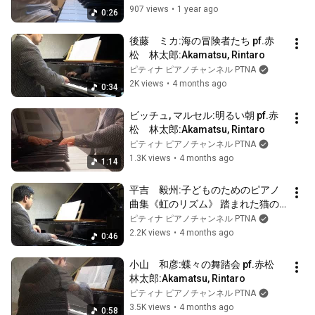
907 views
•
1 year ago
0:26
後藤　ミカ:海の冒険者たち pf.赤
松　林太郎:Akamatsu, Rintaro
ピティナ ピアノチャンネル PTNA
2K views
•
4 months ago
0:34
ビッチュ, マルセル:明るい朝 pf.赤
松　林太郎:Akamatsu, Rintaro
ピティナ ピアノチャンネル PTNA
1.3K views
•
4 months ago
1:14
平吉　毅州:子どものためのピアノ
曲集《虹のリズム》 踏まれた猫の
逆襲 pf.赤松　林太郎:Akamatsu, 
ピティナ ピアノチャンネル PTNA
Rintaro
2.2K views
•
4 months ago
0:46
小山　和彦:蝶々の舞踏会 pf.赤松　
林太郎:Akamatsu, Rintaro
ピティナ ピアノチャンネル PTNA
3.5K views
•
4 months ago
0:58