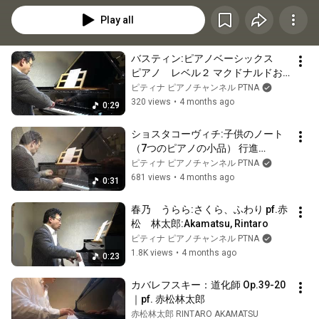
Play all
バスティン:ピアノベーシックス　
ピアノ　レベル２ マクドナルドお
じさんのロック pf.赤松　林太
ピティナ ピアノチャンネル PTNA
郎:Akamatsu, Rintaro
320 views
•
4 months ago
0:29
ショスタコーヴィチ:子供のノート
（7つのピアノの小品） 行進
曲,Op.69-1 pf.赤松　林太
ピティナ ピアノチャンネル PTNA
郎:Akamatsu, Rintaro
681 views
•
4 months ago
0:31
春乃　うらら:さくら、ふわり pf.赤
松　林太郎:Akamatsu, Rintaro
ピティナ ピアノチャンネル PTNA
1.8K views
•
4 months ago
0:23
カバレフスキー：道化師 Op.39-20
｜pf. 赤松林太郎
赤松林太郎 RINTARO AKAMATSU