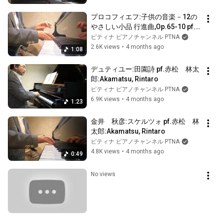
プロコフィエフ:子供の音楽－12の
やさしい小品 行進曲,Op.65-10 pf.
赤松　林太郎:Akamatsu, Rintaro
ピティナ ピアノチャンネル PTNA
2.6K views
•
4 months ago
1:08
デュティユー:田園詩 pf.赤松　林太
郎:Akamatsu, Rintaro
ピティナ ピアノチャンネル PTNA
6.9K views
•
4 months ago
1:23
金井　秋彦:スケルツォ pf.赤松　林
太郎:Akamatsu, Rintaro
ピティナ ピアノチャンネル PTNA
4.8K views
•
4 months ago
0:49
No views