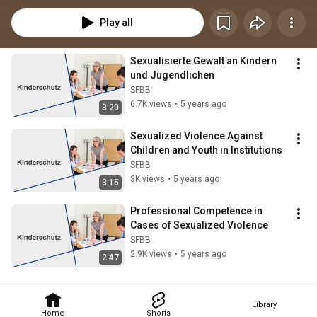
Fachkräfte Sicherheit in der Einschätzung und in der Umsetzung der 
Verfahren. Bestimmte Formen der Kindeswohlgefährdung wie Häusliche 
Play all
und sexualisierte Gewalt stellen durch ihre Besonderheiten eine große 
Herausforderung dar. 
Sexualisierte Gewalt an Kindern 
und Jugendlichen
SFBB
6.7K views
•
5 years ago
3:20
Sexualized Violence Against 
Children and Youth in Institutions
SFBB
3K views
•
5 years ago
3:15
Professional Competence in 
Cases of Sexualized Violence
SFBB
2.9K views
•
5 years ago
2:47
Library
Home
Shorts