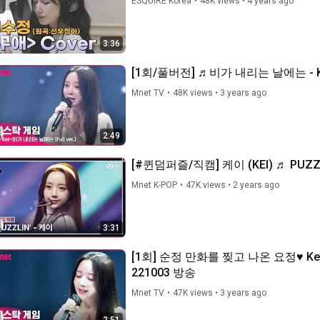
ESQUIRE Korea
•
48K views
•
4 years ago
3:36
[1회/풀버전] ♬비가 내리는 날에는 - Ke
Mnet TV
•
48K views
•
3 years ago
2:49
[#퀸덤퍼즐/직캠] 케이 (KEI) ♬ PUZ
Mnet K-POP
•
47K views
•
2 years ago
3:31
[1회] 순정 만화를 찢고 나온 요정♥ Ke
221003 방송
Mnet TV
•
47K views
•
3 years ago