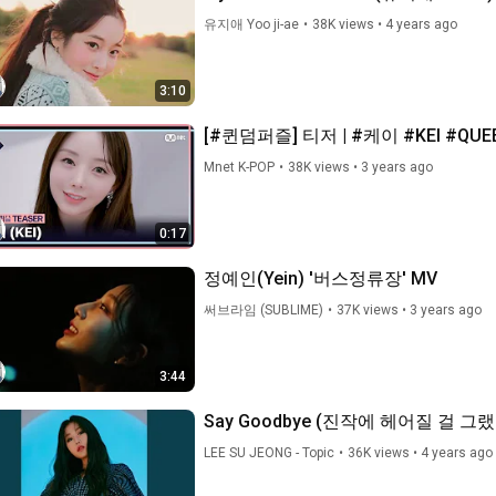
유지애 Yoo ji-ae
•
38K views
•
4 years ago
3:10
[#퀸덤퍼즐] 티저 | #케이 #KEI #QU
Mnet K-POP
•
38K views
•
3 years ago
0:17
정예인(Yein) '버스정류장' MV
써브라임 (SUBLIME)
•
37K views
•
3 years ago
3:44
Say Goodbye (진작에 헤어질 걸 그랬
LEE SU JEONG - Topic
•
36K views
•
4 years ago