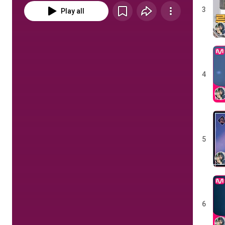
3
Play all
4
5
6