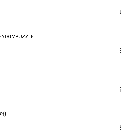
EENDOMPUZZLE
어)