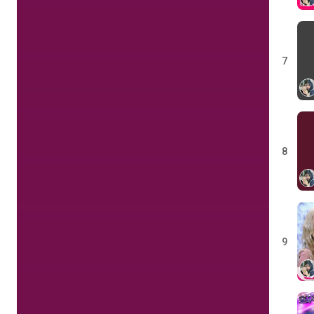
7
8
9