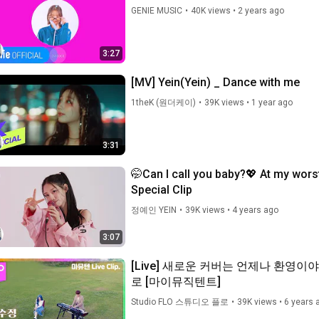
GENIE MUSIC
•
40K views
•
2 years ago
3:27
[MV] Yein(Yein) _ Dance with me
1theK (원더케이)
•
39K views
•
1 year ago
3:31
🤭Can I call you baby?💖 At my wors
Special Clip
정예인 YEIN
•
39K views
•
4 years ago
3:07
[Live] 새로운 커버는 언제나 환영이야
로 [마이뮤직텐트]
Studio FLO 스튜디오 플로
•
39K views
•
6 years 