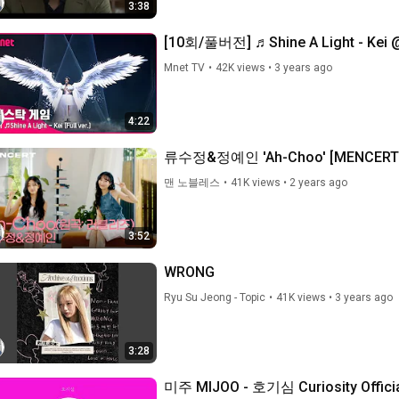
3:38
[10회/풀버전]
Mnet TV
•
42K views
•
3 years ago
4:22
류수정&정예인 'Ah-Choo' [MENCERT] 
맨 노블레스
•
41K views
•
2 years ago
3:52
WRONG
Ryu Su Jeong - Topic
•
41K views
•
3 years ago
3:28
미주 MIJOO - 호기심 Curiosity Offici