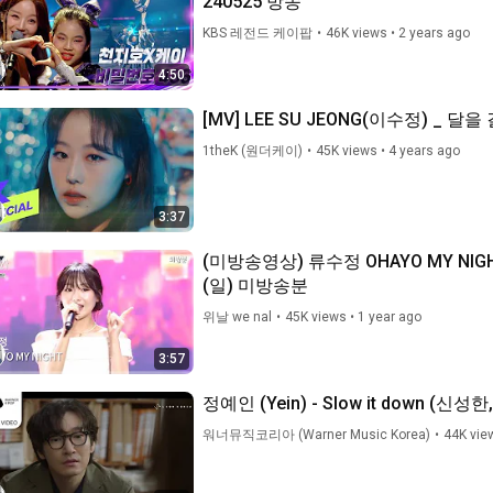
240525 방송
KBS 레전드 케이팝
•
46K views
•
2 years ago
4:50
[MV] LEE SU JEONG(이수정) _ 달
1theK (원더케이)
•
45K views
•
4 years ago
3:37
(미방송영상) 류수정 OHAYO MY NI
(일) 미방송분
위날 we nal
•
45K views
•
1 year ago
3:57
정예인 (Yein) - Slow it down (신성한,
워너뮤직코리아 (Warner Music Korea)
•
44K vie