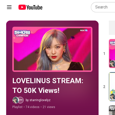
Play all
1
LOVELINUS STREAM: 
2
TO 50K Views!
by starringlovelyz
Playlist
•
74 videos
•
21 views