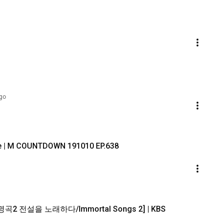
go
ge | M COUNTDOWN 191010 EP.638
2 전설을 노래하다/Immortal Songs 2] | KBS