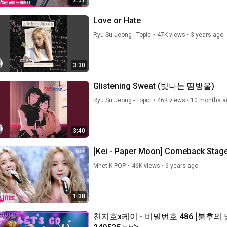
2:51
Love or Hate
Ryu Su Jeong - Topic
•
47K views
•
3 years ago
3:30
Glistening Sweat (빛나는 땀방울)
Ryu Su Jeong - Topic
•
46K views
•
10 months a
3:40
[Kei - Paper Moon] Comeback Sta
Mnet K-POP
•
46K views
•
6 years ago
1:38
천지호x케이 - 비밀번호 486 [불후의 명곡