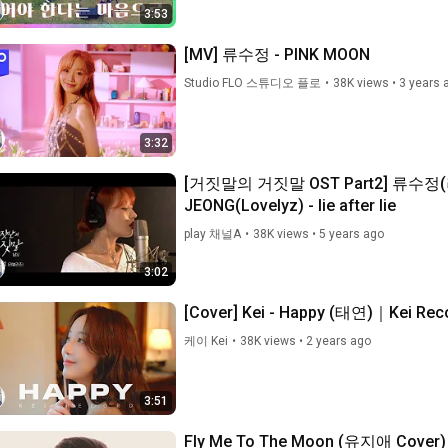
3:53
[MV] 류수정 - PINK MOON
Studio FLO 스튜디오 플로
•
38K views
•
3 years 
3:32
[거짓말의 거짓말 OST Part2] 류수정(
JEONG(Lovelyz) - lie after lie
play 채널A
•
38K views
•
5 years ago
3:02
[Cover] Kei - Happy (태연)｜Kei Rec
케이 Kei
•
38K views
•
2 years ago
3:51
Fly Me To The Moon (유지애 Cover)