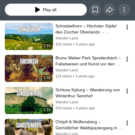
Region überraschend vielseitige Wanderwege mit Seeblick, Wäldern und 
Weitblick. Swiss Hiking Clips zeigt dir die schönsten Touren in 4K.
Play all
Schnebelhorn – Höchster Gipfel 
des Zürcher Oberlands  - 
Wanderung ab Hulftegg
Wander-Land
432 views
•
5 years ago
2:16
Bruno Weber Park Spreitenbach – 
Fabelwesen und Kunst vor den 
Toren Zürichs
Wander-Land
119 views
•
4 years ago
1:38
Schloss Kyburg – Wanderung von 
Winterthur Sennhof
Wander-Land
254 views
•
4 years ago
2:18
Chöpfi & Wolfensberg – 
Gemütlicher Waldspaziergang in 
Winterthur 🌿
Wander-Land