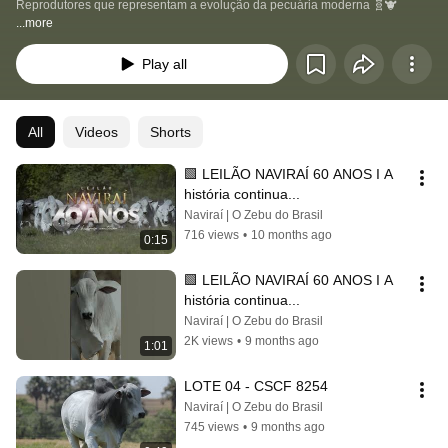
Reprodutores que representam a evolução da pecuária moderna 🧬🐮
...more
Play all
All
Videos
Shorts
🟩 LEILÃO NAVIRAÍ 60 ANOS I A 
história continua...
Naviraí | O Zebu do Brasil
716 views
•
10 months ago
0:15
🟩 LEILÃO NAVIRAÍ 60 ANOS I A 
história continua...
Naviraí | O Zebu do Brasil
2K views
•
9 months ago
1:01
LOTE 04 - CSCF 8254
Naviraí | O Zebu do Brasil
745 views
•
9 months ago