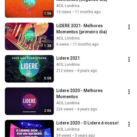
ACIL Londrina
13 views
•
11 months ago
1:56
LiDERE 2021- Melhores 
Momentos (primeiro dia)
ACIL Londrina
6 views
•
11 months ago
1:38
Lidere 2021
ACIL Londrina
212 views
•
4 years ago
0:08
Lidere 2020 - Melhores 
Momentos
ACIL Londrina
226 views
•
4 years ago
2:06
Lidere 2020 - O Lidere é nosso!
ACIL Londrina
59 views
•
5 years ago