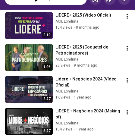
LiDERE+ 2025 (Vídeo Oficial)
ACIL Londrina
104 views
•
8 months ago
3:19
LiDERE+ 2025 (Coquetel de 
Patrocinadores)
ACIL Londrina
23 views
•
9 months ago
1:06
Lidere + Negócios 2024 (Vídeo 
Oficial)
ACIL Londrina
1K views
•
1 year ago
3:47
LiDERE + Negócios 2024 (Making 
of)
ACIL Londrina
134 views
•
1 year ago
5:47