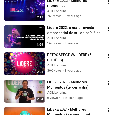
LiDERE 2022 - Melhores 
momentos
ACIL Londrina
769 views
•
3 years ago
2:12
Lidere 2022: o maior evento 
empresarial do sul do país é aqui!
ACIL Londrina
167 views
•
3 years ago
1:26
RETROSPECTIVA LIDERE (5 
EDIÇÕES)
ACIL Londrina
30K views
•
3 years ago
2:28
LiDERE 2021 - Melhores 
Momentos (terceiro dia)
ACIL Londrina
6 views
•
11 months ago
2:04
LiDERE 2021- Melhores 
Momentos (segundo dia)