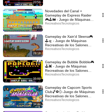
20:56
Novedades del Canal +
Gameplay de Express Raider
🎮🕹️🚂 - Juego de Máquinas
Recreativas - Español.
RecreativosTecnologicos
24:03
Gameplay de Xain'd Sleena🎮
🕹️🛸 - Juego de Máquinas
Recreativas de los Salones
Recreativos -Español.
RecreativosTecnologicos
28:18
Gameplay de Bubble Bobble🎮
🕹️👾 - Juego de Máquinas
Recreativas de los Salones
Recreativos -Español.
RecreativosTecnologicos
35:00
Gameplay de Capcom Sports
Club🏀⚽🥎-Juego de Máquinas
Recreativas de los Salones
Recreativos -Español.
RecreativosTecnologicos
34:44