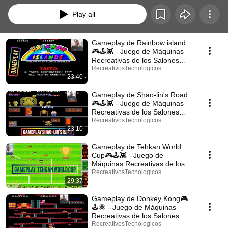
Play all
Gameplay de Rainbow island
🎮🕹️👾 - Juego de Máquinas
Recreativas de los Salones
Recreativos - Español
RecreativosTecnologicos
23:40
Gameplay de Shao-lin's Road
🎮🕹️👾 - Juego de Máquinas
Recreativas de los Salones
Recreativos - Español
RecreativosTecnologicos
23:10
Gameplay de Tehkan World
Cup🎮🕹️👾 - Juego de
Máquinas Recreativas de los
Salones Recreativos -Español
RecreativosTecnologicos
29:37
Gameplay de Donkey Kong🎮
🕹️🦧 - Juego de Máquinas
Recreativas de los Salones
Recreativos -Español.
RecreativosTecnologicos