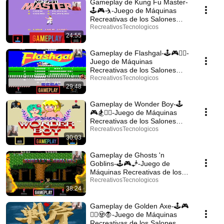
Gameplay de Kung Fu Master-
🕹️🎮🤺-Juego de Máquinas
Recreativas de los Salones
Recreativos -Español.
RecreativosTecnologicos
24:55
Gameplay de Flashgal-🕹️🎮🤼‍♂️-
Juego de Máquinas
Recreativas de los Salones
Recreativos -Español.
RecreativosTecnologicos
29:48
Gameplay de Wonder Boy-🕹️
🎮🏂👱‍♂️-Juego de Máquinas
Recreativas de los Salones
Recreativos -Español.
RecreativosTecnologicos
30:03
Gameplay de Ghosts 'n
Goblins-🕹️🎮🧞-Juego de
Máquinas Recreativas de los
Salones Recreativos -Español
RecreativosTecnologicos
38:24
Gameplay de Golden Axe-🕹️🎮
🧞‍♀️🧟🧛-Juego de Máquinas
Recreativas de los Salones