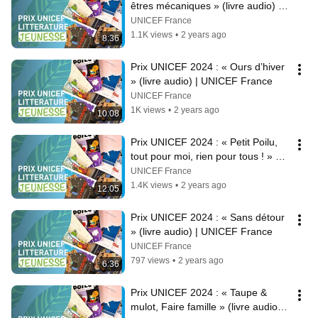
êtres mécaniques » (livre audio) | 
UNICEF France
UNICEF France
1.1K views
•
2 years ago
8:36
Prix UNICEF 2024 : « Ours d’hiver 
» (livre audio) | UNICEF France
UNICEF France
1K views
•
2 years ago
10:08
Prix UNICEF 2024 : « Petit Poilu, 
tout pour moi, rien pour tous ! » 
(livre audio) | UNICEF France
UNICEF France
1.4K views
•
2 years ago
12:05
Prix UNICEF 2024 : « Sans détour 
» (livre audio) | UNICEF France
UNICEF France
797 views
•
2 years ago
6:36
Prix UNICEF 2024 : « Taupe & 
mulot, Faire famille » (livre audio) | 