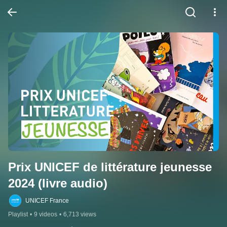
Prix UNICEF de littérature jeunesse 
2024 (livre audio)
UNICEF France
Playlist
•
9 videos
•
6,713 views