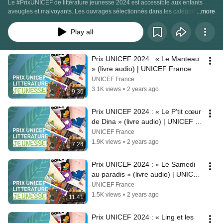
Le #PrixUNICEF de littérature jeunesse 2024 est accessible aux enfants 
aveugles et malvoyants. Les ouvrages sélectionnés dans les catégories 3-5 
...more
ans et 6-8 ans sont disponibles en #livreaudio, grâce à l’adaptation réalisée 
par Dune Cherville, avec le soutien de la Fondation VISIO. 
Play all
Prix UNICEF 2024 : « Le Manteau 
» (livre audio) | UNICEF France
UNICEF France
3.1K views
•
2 years ago
9:36
Prix UNICEF 2024 : « Le P’tit cœur 
de Dina » (livre audio) | UNICEF 
France
UNICEF France
1.9K views
•
2 years ago
7:24
Prix UNICEF 2024 : « Le Samedi 
au paradis » (livre audio) | UNICEF 
France
UNICEF France
1.5K views
•
2 years ago
11:41
Prix UNICEF 2024 : « Ling et les 