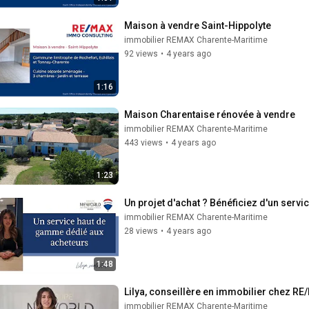
Maison à vendre Saint-Hippolyte
immobilier REMAX Charente-Maritime
92 views
•
4 years ago
1:16
Maison Charentaise rénovée à vendre
immobilier REMAX Charente-Maritime
443 views
•
4 years ago
1:23
Un projet d'achat ? Bénéficiez d'un serv
immobilier REMAX Charente-Maritime
28 views
•
4 years ago
1:48
Lilya, conseillère en immobilier chez R
immobilier REMAX Charente-Maritime