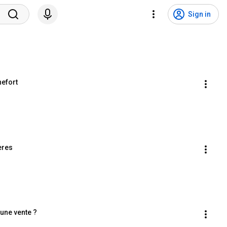
Sign in
hefort
ères
 une vente ?