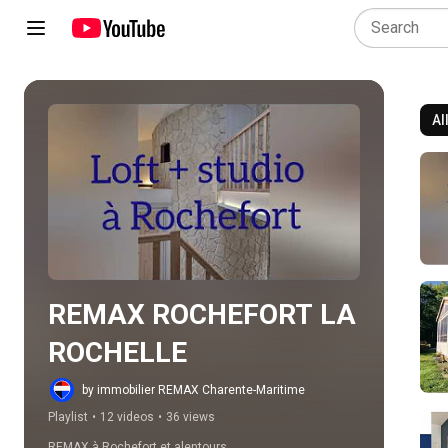
Al
Play all
REMAX ROCHEFORT LA 
ROCHELLE
by immobilier REMAX Charente-Maritime
Playlist
•
12 videos
•
36 views
REMAX à Rochefort et alentours