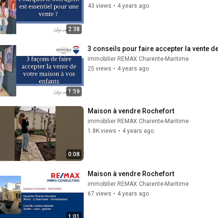
43 views
•
4 years ago
2:38
3 conseils pour faire accepter la vente d
immobilier REMAX Charente-Maritime
25 views
•
4 years ago
1:59
Maison à vendre Rochefort
immobilier REMAX Charente-Maritime
1.8K views
•
4 years ago
0:08
Maison à vendre Rochefort
immobilier REMAX Charente-Maritime
67 views
•
4 years ago
1:01