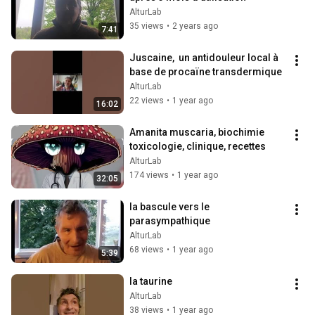
AlturLab
35 views
•
2 years ago
7:41
Juscaine,  un antidouleur local à 
base de procaïne transdermique
AlturLab
22 views
•
1 year ago
16:02
Amanita muscaria, biochimie 
toxicologie, clinique, recettes
AlturLab
174 views
•
1 year ago
32:05
la bascule vers le 
parasympathique
AlturLab
68 views
•
1 year ago
5:39
la taurine
AlturLab
38 views
•
1 year ago