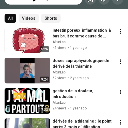
All
Videos
Shorts
intestin poreux  inflammation  à 
bas bruit comme cause de 
douleur chronique
AlturLab
45 views
•
1 year ago
5:26
doses supraphysiologique de 
dérivé de la thiamine
AlturLab
62 views
•
2 years ago
9:24
gestion de la douleur, 
introduction
AlturLab
24 views
•
1 year ago
17:23
dérivés de la thiamine :  le point 
après 3 mois d'utilisation