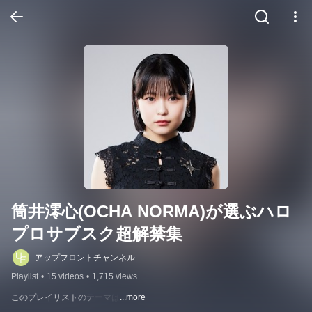
筒井澪心(OCHA NORMA)が選ぶハロ
プロサブスク超解禁集
アップフロントチャンネル
Playlist
•
15 videos
•
1,715 views
このプレイリストのテーマは
...more