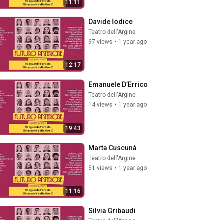
11:11
Davide Iodice
Teatro dell'Argine
97 views
•
1 year ago
12:17
Emanuele D’Errico
Teatro dell'Argine
14 views
•
1 year ago
19:43
Marta Cuscunà
Teatro dell'Argine
51 views
•
1 year ago
11:16
Silvia Gribaudi