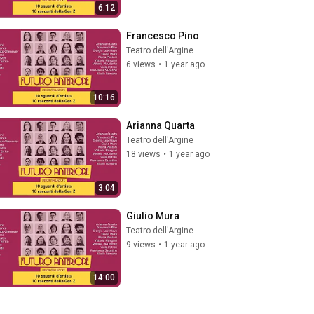
6:12
Francesco Pino
Teatro dell'Argine
6 views
•
1 year ago
10:16
Arianna Quarta
Teatro dell'Argine
18 views
•
1 year ago
3:04
Giulio Mura
Teatro dell'Argine
9 views
•
1 year ago
14:00