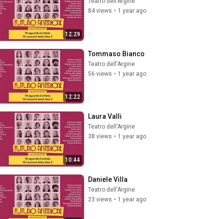
Teatro dell'Argine
84 views
•
1 year ago
12:29
Tommaso Bianco
Teatro dell'Argine
56 views
•
1 year ago
12:22
Laura Valli
Teatro dell'Argine
38 views
•
1 year ago
10:44
Daniele Villa
Teatro dell'Argine
23 views
•
1 year ago