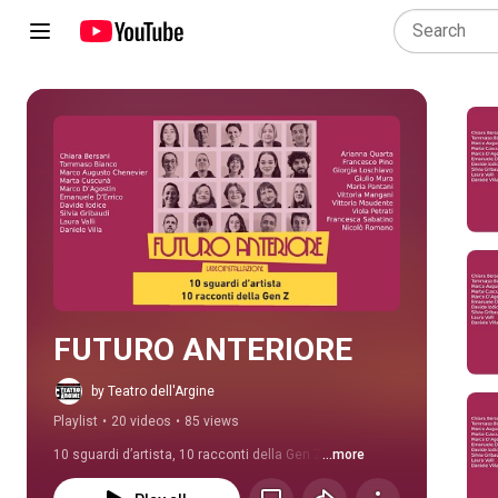
Play all
FUTURO ANTERIORE
by Teatro dell'Argine
Playlist
•
20 videos
•
85 views
10 sguardi d’artista, 10 racconti della Gen Z
...more