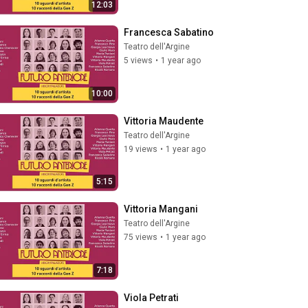
12:03
Francesca Sabatino
Teatro dell'Argine
5 views
•
1 year ago
10:00
Vittoria Maudente
Teatro dell'Argine
19 views
•
1 year ago
5:15
Vittoria Mangani
Teatro dell'Argine
75 views
•
1 year ago
7:18
Viola Petrati