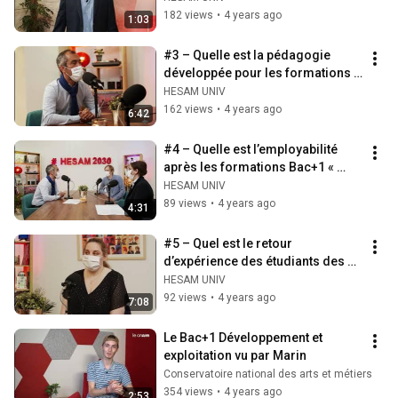
182 views
•
4 years ago
1:03
#3 – Quelle est la pédagogie 
développée pour les formations 
Bac+1 « HESAM 2030 » ?
HESAM UNIV
162 views
•
4 years ago
6:42
#4 – Quelle est l’employabilité 
après les formations Bac+1 « 
HESAM 2030 » ?
HESAM UNIV
89 views
•
4 years ago
4:31
#5 – Quel est le retour 
d’expérience des étudiants des 
Bac+1 « HESAM 2030 » ?
HESAM UNIV
92 views
•
4 years ago
7:08
Le Bac+1 Développement et 
exploitation vu par Marin
Conservatoire national des arts et métiers
354 views
•
4 years ago
2:53