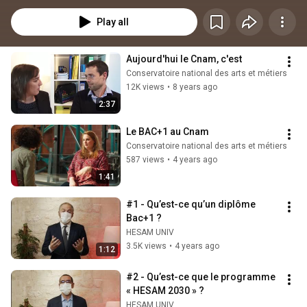
est destiné aux:
Play all
Aujourd'hui le Cnam, c'est
Conservatoire national des arts et métiers
12K views
•
8 years ago
2:37
Le BAC+1 au Cnam
Conservatoire national des arts et métiers
587 views
•
4 years ago
1:41
#1 - Qu’est-ce qu’un diplôme 
Bac+1 ?
HESAM UNIV
3.5K views
•
4 years ago
1:12
#2 - Qu’est-ce que le programme 
« HESAM 2030 » ?
HESAM UNIV