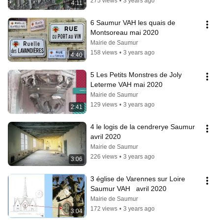
275 views
•
3 years ago
4:11
6 Saumur VAH les quais de 
Montsoreau mai 2020
Mairie de Saumur
158 views
•
3 years ago
4:40
5 Les Petits Monstres de Joly 
Leterme VAH mai 2020
Mairie de Saumur
129 views
•
3 years ago
2:41
4 le logis de la cendrerye Saumur 
avril 2020
Mairie de Saumur
226 views
•
3 years ago
3:06
3 église de Varennes sur Loire 
Saumur VAH   avril 2020
Mairie de Saumur
172 views
•
3 years ago
3:04