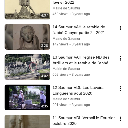
février 2022
Mairie de Saumur
463 views
•
3 years ago
4:37
14 Saumur VAH le retable de 
l'abbé Choyer partie 2   2021
Mairie de Saumur
142 views
•
3 years ago
3:28
13 Saumur VAH l'église ND des 
Ardilliers et le retable de l'abbé 
Choyer partie 1   2021
Mairie de Saumur
602 views
•
3 years ago
4:02
12 Saumur VDL Les Lavoirs 
Longuéens août 2020
Mairie de Saumur
201 views
•
3 years ago
4:35
11 Saumur VDL Vernoil le Fourrier 
octobre 2020