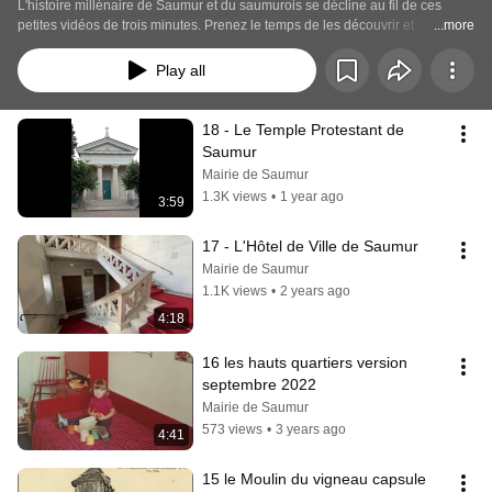
L'histoire millénaire de Saumur et du saumurois se décline au fil de ces 
petites vidéos de trois minutes. Prenez le temps de les découvrir et 
...more
d'explorer notre territoire, son histoire et ses richesses patrimoniales.
Play all
18 - Le Temple Protestant de 
Saumur
Mairie de Saumur
1.3K views
•
1 year ago
3:59
17 - L'Hôtel de Ville de Saumur
Mairie de Saumur
1.1K views
•
2 years ago
4:18
16 les hauts quartiers version 
septembre 2022
Mairie de Saumur
573 views
•
3 years ago
4:41
15 le Moulin du vigneau capsule 