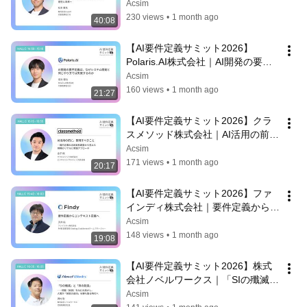
プロセスを目指して〜FDEと
Acsim
Platformによるプロジェクト推進の
230 views
•
1 month ago
40:08
現在と未来〜
【AI要件定義サミット2026】
Polaris.AI株式会社｜AI開発の要件
定義は、なぜシステム開発と同じや
Acsim
り方では失敗するのか
160 views
•
1 month ago
21:27
【AI要件定義サミット2026】クラ
スメソッド株式会社｜AI活用の前
に、整理すべきこと─国内企業AI活
Acsim
用実態調査から見えた現場のリアル
171 views
•
1 month ago
20:17
と実践アプローチ
【AI要件定義サミット2026】ファ
インディ株式会社｜要件定義からコ
ンテキスト定義へ
Acsim
148 views
•
1 month ago
19:08
【AI要件定義サミット2026】株式
会社ノベルワークス｜「SIの殲滅」
と「真の創造」──開発（実装）を
Acsim