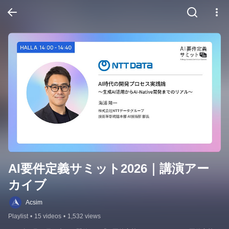
AI要件定義サミット2026｜講演アー
カイブ
Acsim
Playlist
•
15 videos
•
1,532 views