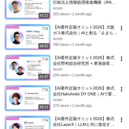
行政法人情報処理推進機構（IPA）
｜AI社会における要件の定義や管
Acsim
理、そして要求工学へ〜AIを前提と
305 views
•
1 month ago
41:11
したシステム設計と、産業・社会を
見据えた新たな定義のあり方〜
【AI要件定義サミット2026】大阪
ガス株式会社｜AIと創る「止まらな
い」開発組織〜人手不足と属人性を
Acsim
乗り越え、事業スピードを最大化す
390 views
•
1 month ago
38:42
る仕組みの構築〜
【AI要件定義サミット2026】株式
会社野村総合研究所 × 東海旅客鉄
道株式会社｜リニア中央新幹線の構
Acsim
想をAIでどう活かすか〜事業者と変
299 views
•
1 month ago
35:37
革パートナー、二つの視点から語る
上流工程改革〜
【AI要件定義サミット2026】株式
会社Hakuhodo DY ONE｜AIで要件
定義はどう変わるか〜開発の前提を
Acsim
問い直すAI駆動開発の実践論〜
270 views
•
1 month ago
38:13
【AI要件定義サミット2026】株式
会社LayerX｜LLMと共に進化する