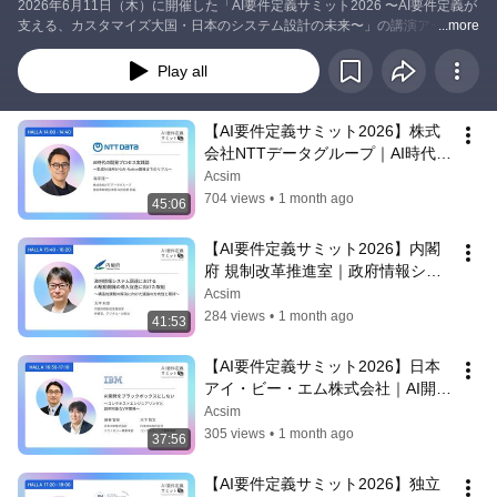
2026年6月11日（木）に開催した「AI要件定義サミット2026 〜AI要件定義が
支える、カスタマイズ大国・日本のシステム設計の未来〜」の講演アーカイ
...more
ブ動画をまとめた再生リストです。
Play all
【AI要件定義サミット2026】株式
会社NTTデータグループ｜AI時代の
開発プロセス実践論〜生成AI活用か
Acsim
らAI-Native開発までのリアル〜
704 views
•
1 month ago
45:06
【AI要件定義サミット2026】内閣
府 規制改革推進室｜政府情報シス
テム調達におけるAI駆動開発の導入
Acsim
促進に向けた取組〜構造的課題の解
284 views
•
1 month ago
41:53
決に向けた議論の方向性と期待〜
【AI要件定義サミット2026】日本
アイ・ビー・エム株式会社｜AI開発
をブラックボックスにしない〜コン
Acsim
テキストエンジニアリングと説明可
305 views
•
1 month ago
37:56
能なV字開発〜
【AI要件定義サミット2026】独立