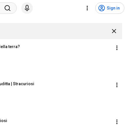
Sign in
della terra?
ditta | Stracuriosi
iosi