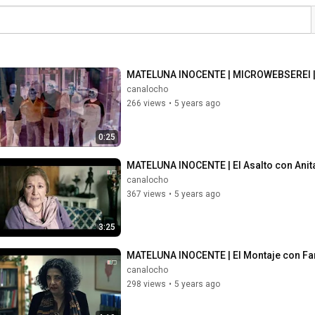
MATELUNA INOCENTE | MICROWEBSEREI |
canalocho
266 views
•
5 years ago
0:25
MATELUNA INOCENTE | El Asalto con Anita
canalocho
367 views
•
5 years ago
3:25
MATELUNA INOCENTE | El Montaje con Fari
canalocho
298 views
•
5 years ago