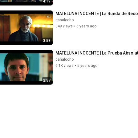
4:19
MATELUNA INOCENTE | La Rueda de Recon
canalocho
349 views
•
5 years ago
3:58
MATELUNA INOCENTE | La Prueba Absoluto
canalocho
6.1K views
•
5 years ago
2:57