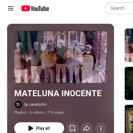
Play all
MATELUNA INOCENTE
by canalocho
Playlist
•
5 videos
•
776 views
Play all