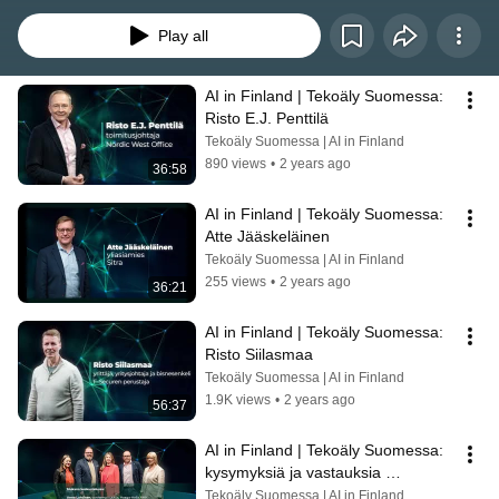
mahdollisuuksista liike-elämälle.
Play all
AI in Finland | Tekoäly Suomessa: 
Risto E.J. Penttilä
Tekoäly Suomessa | AI in Finland
890 views
•
2 years ago
36:58
AI in Finland | Tekoäly Suomessa: 
Atte Jääskeläinen
Tekoäly Suomessa | AI in Finland
255 views
•
2 years ago
36:21
AI in Finland | Tekoäly Suomessa: 
Risto Siilasmaa
Tekoäly Suomessa | AI in Finland
1.9K views
•
2 years ago
56:37
AI in Finland | Tekoäly Suomessa: 
kysymyksiä ja vastauksia 
tekoälystä
Tekoäly Suomessa | AI in Finland