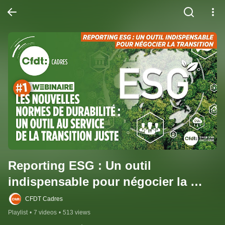
Reporting ESG : Un outil 
indispensable pour négocier la 
transition
CFDT Cadres
Playlist
•
7 videos
•
513 views