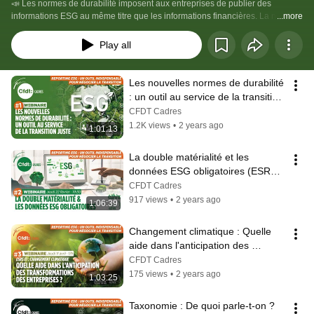
📣 Les normes de durabilité imposent aux entreprises de publier des 
informations ESG au même titre que les informations financières. La notion 
...more
de « durabilité » renvoie à une nouvelle conception de l’entreprise orientée 
vers le moyen et le long terme, inclusive, et qui prend en compte le devenir 
Play all
de la planère et les intérêts des parties prenantes. 
Les nouvelles normes de durabilité 
: un outil au service de la transition 
juste
CFDT Cadres
1.2K views
•
2 years ago
1:01:13
La double matérialité et les 
données ESG obligatoires (ESRS 1 
et ESRS 2)
CFDT Cadres
917 views
•
2 years ago
1:06:39
Changement climatique : Quelle 
aide dans l'anticipation des 
transformations des entreprises ?
CFDT Cadres
175 views
•
2 years ago
1:03:25
Taxonomie : De quoi parle-t-on ? 