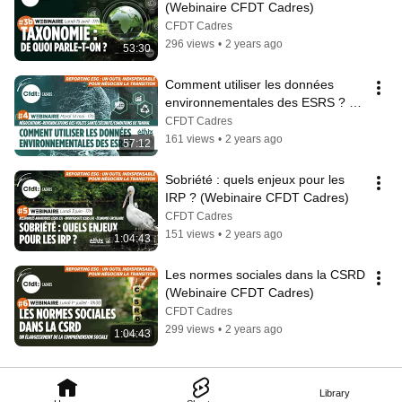
(Webinaire CFDT Cadres)
CFDT Cadres
296 views
•
2 years ago
53:30
Comment utiliser les données 
environnementales des ESRS ? 
(Webinaire CFDT Cadres)
CFDT Cadres
161 views
•
2 years ago
57:12
Sobriété : quels enjeux pour les 
IRP ? (Webinaire CFDT Cadres)
CFDT Cadres
151 views
•
2 years ago
1:04:43
Les normes sociales dans la CSRD 
(Webinaire CFDT Cadres)
CFDT Cadres
299 views
•
2 years ago
1:04:43
Library