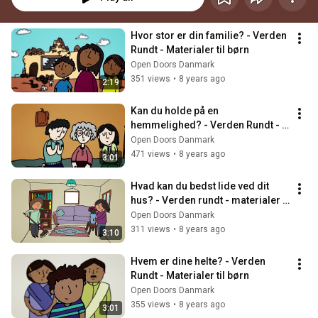
Hvor stor er din familie? - Verden 
Rundt - Materialer til børn
Open Doors Danmark
351 views
•
8 years ago
2:19
Kan du holde på en 
hemmelighed? - Verden Rundt - 
Materialer til børn
Open Doors Danmark
471 views
•
8 years ago
3:01
Hvad kan du bedst lide ved dit 
hus? - Verden rundt - materialer 
til børn
Open Doors Danmark
311 views
•
8 years ago
3:10
Hvem er dine helte? - Verden 
Rundt - Materialer til børn
Open Doors Danmark
355 views
•
8 years ago
3:01