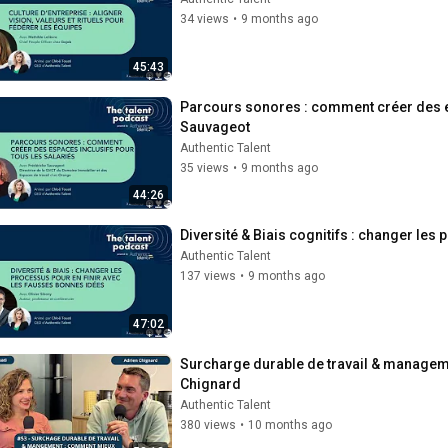
34 views
•
9 months ago
45:43
Parcours sonores : comment créer des es
Sauvageot
Authentic Talent
35 views
•
9 months ago
44:26
Diversité & Biais cognitifs : changer les
Authentic Talent
137 views
•
9 months ago
47:02
Surcharge durable de travail & managem
Chignard
Authentic Talent
380 views
•
10 months ago