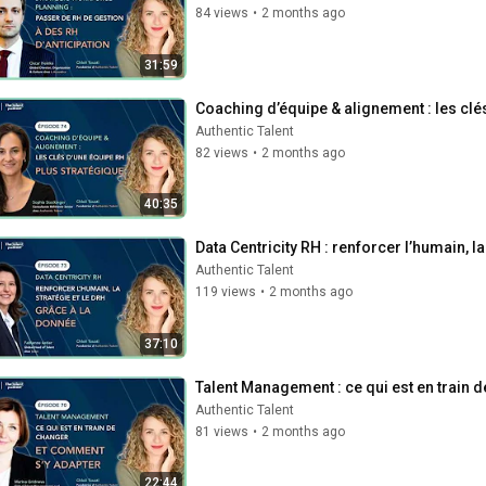
84 views
•
2 months ago
31:59
Coaching d’équipe & alignement : les clé
Authentic Talent
82 views
•
2 months ago
40:35
Data Centricity RH : renforcer l’humain, l
Authentic Talent
119 views
•
2 months ago
37:10
Talent Management : ce qui est en train 
Authentic Talent
81 views
•
2 months ago
22:44