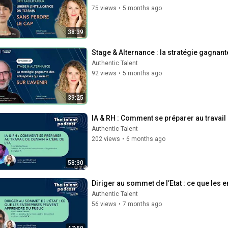
75 views
•
5 months ago
38:39
Stage & Alternance : la stratégie gagnant
Authentic Talent
92 views
•
5 months ago
39:25
IA & RH : Comment se préparer au travail 
Authentic Talent
202 views
•
6 months ago
58:30
Diriger au sommet de l’Etat : ce que les 
Authentic Talent
56 views
•
7 months ago