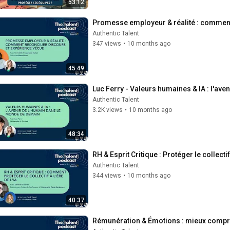
53:12
Promesse employeur & réalité : comment
Authentic Talent
347 views
•
10 months ago
45:49
Luc Ferry - Valeurs humaines & IA : l'av
Authentic Talent
3.2K views
•
10 months ago
48:34
RH & Esprit Critique : Protéger le collectif
Authentic Talent
344 views
•
10 months ago
40:37
Rémunération & Émotions : mieux compre