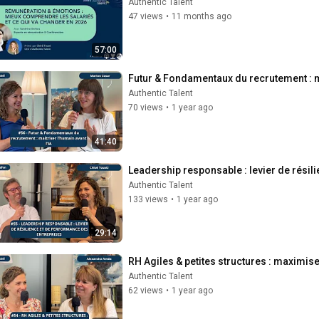
Authentic Talent
47 views
•
11 months ago
57:00
Futur & Fondamentaux du recrutement : ma
Authentic Talent
70 views
•
1 year ago
41:40
Leadership responsable : levier de résil
Authentic Talent
133 views
•
1 year ago
29:14
RH Agiles & petites structures : maximi
Authentic Talent
62 views
•
1 year ago