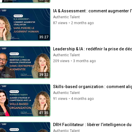
IA & Assessment : comment augmenter l’é
Authentic Talent
87 views
•
2 months ago
35:27
Leadership & IA : redéfinir la prise de d
Authentic Talent
209 views
•
3 months ago
39:22
Skills-based organization : comment ali
Authentic Talent
91 views
•
4 months ago
41:35
DRH Facilitateur : libérer l’intelligence 
Authentic Talent