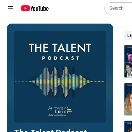
La
Play all