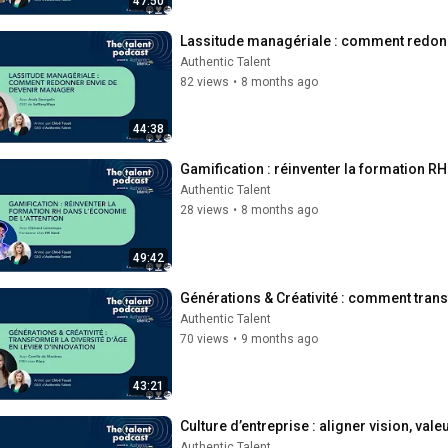
47:50
Lassitude managériale : comment redonn
Authentic Talent
82 views
•
8 months ago
44:38
Gamification : réinventer la formation RH
Authentic Talent
28 views
•
8 months ago
49:42
Générations & Créativité : comment transf
Authentic Talent
70 views
•
9 months ago
43:21
Culture d’entreprise : aligner vision, val
Authentic Talent