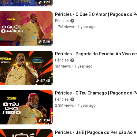
3:23
Péricles - O Que É O Amor | Pagode do Pe
Péricles
1.7M views
•
1 year ago
3:46
Péricles - Pagode do Pericão Ao Vivo em
Péricles
3M views
•
1 year ago
37:48
Péricles - O Teu Chamego | Pagode do Per
Péricles
2.3M views
•
1 year ago
3:34
Péricles - Já É | Pagode do Pericão Ao Vi