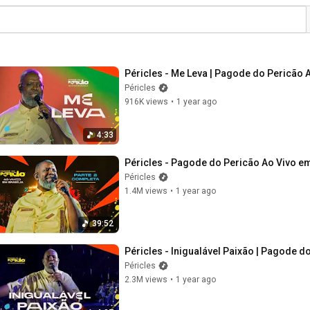
Péricles - Me Leva | Pagode do Pericão Ao
Péricles
916K views
•
1 year ago
4:33
Péricles - Pagode do Pericão Ao Vivo em
Péricles
1.4M views
•
1 year ago
39:52
Péricles - Inigualável Paixão | Pagode do
Péricles
2.3M views
•
1 year ago