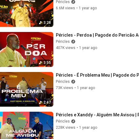
Péricles
6.6M views
•
1 year ago
3:28
Péricles - Perdoa | Pagode do Pericão Ao
Péricles
407K views
•
1 year ago
3:55
Péricles - É Problema Meu | Pagode do Pe
Péricles
73K views
•
1 year ago
2:47
Péricles e Xanddy - Alguém Me Avisou | P
Péricles
228K views
•
1 year ago