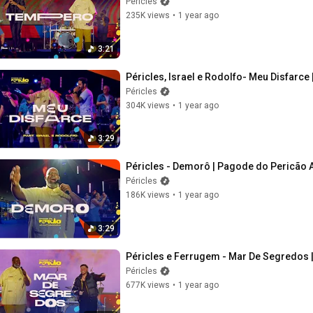
Péricles
235K views
•
1 year ago
3:21
Péricles, Israel e Rodolfo- Meu Disfarce
Péricles
304K views
•
1 year ago
3:29
Péricles - Demorô | Pagode do Pericão Ao
Péricles
186K views
•
1 year ago
3:29
Péricles e Ferrugem - Mar De Segredos |
Péricles
677K views
•
1 year ago