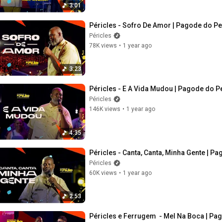
3:01
Péricles - Sofro De Amor | Pagode do Per
Péricles
78K views
•
1 year ago
3:23
Péricles - E A Vida Mudou | Pagode do Pe
Péricles
146K views
•
1 year ago
4:35
Péricles - Canta, Canta, Minha Gente | Pa
Péricles
60K views
•
1 year ago
2:53
Péricles e Ferrugem  - Mel Na Boca | Pag