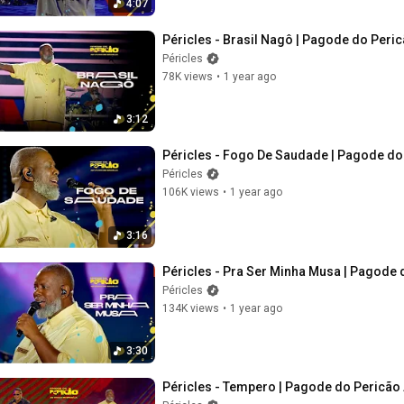
4:07
Péricles - Brasil Nagô | Pagode do Peric
Péricles
78K views
•
1 year ago
3:12
Péricles - Fogo De Saudade | Pagode do 
Péricles
106K views
•
1 year ago
3:16
Péricles - Pra Ser Minha Musa | Pagode d
Péricles
134K views
•
1 year ago
3:30
Péricles - Tempero | Pagode do Pericão A