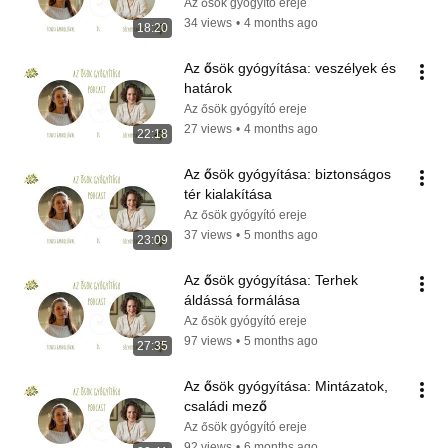
Az ősök gyógyító ereje
34 views
•
4 months ago
18:20
Az ősök gyógyítása: veszélyek és 
határok
Az ősök gyógyító ereje
27 views
•
4 months ago
22:18
Az ősök gyógyítása: biztonságos 
tér kialakítása
Az ősök gyógyító ereje
37 views
•
5 months ago
23:09
Az ősök gyógyítása: Terhek 
áldássá formálása
Az ősök gyógyító ereje
97 views
•
5 months ago
27:35
Az ősök gyógyítása: Mintázatok, 
családi mező
Az ősök gyógyító ereje
92 views
•
6 months ago