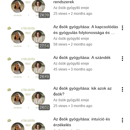
rendszerek
Az ősök gyógyító ereje
25 views
•
2 months ago
24:39
Az ősök gyógyítása: A kapcsolódás 
és gyógyulás folytonossága és 
közösség
Az ősök gyógyító ereje
58 views
•
2 months ago
27:54
Az ősök gyógyítása: A szándék
Az ősök gyógyító ereje
45 views
•
3 months ago
24:49
Az ősök gyógyítása: kik azok az 
ősök?
Az ősök gyógyító ereje
25 views
•
3 months ago
24:02
Az ősök gyógyítása: intuíció és 
érzékelés