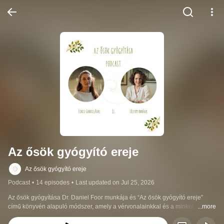
Az ősök gyógyító ereje
Az ősök gyógyító ereje
Podcast
•
14 episodes
•
Last updated on Jul 25, 2026
Az ősök gyógyítása Dr. Daniel Foor munkája és “Az ősök gyógyító ereje” 
című könyvén alapuló módszer, amely a vérvonalainkkal és a minket 
...more
körülvevő világgal dolgozik.