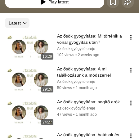
Play latest
Latest
Az ősök gyógyítása: Mi történik a 
vonal gyógyítás után?
Az ősök gyógyító ereje
102 views
•
2 weeks ago
16:29
Az ősök gyógyítása: A mi 
találkozásunk a módszerrel
Az ősök gyógyító ereje
50 views
•
1 month ago
29:26
Az ősök gyógyítása: segítő erők
Az ősök gyógyító ereje
47 views
•
1 month ago
24:27
Az ősök gyógyítása: hatások és 