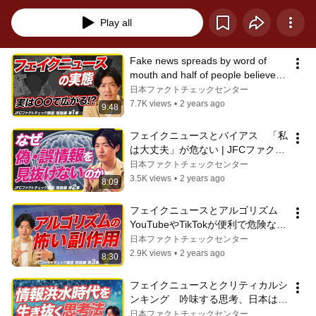
Play all
Fake news spreads by word of 
mouth and half of people believe it: 
Explaining the surprising reali...
日本ファクトチェックセンター
7.7K views
•
2 years ago
9:48
フェイクニュースとバイアス　「私
は大丈夫」が危ない | JFCファクト
チェック講座 理論編2
日本ファクトチェックセンター
3.5K views
•
2 years ago
8:09
フェイクニュースとアルゴリズム　
YouTubeやTikTokが便利で危険な理
由 | JFCファクトチェック講座 理論
日本ファクトチェックセンター
編3
2.9K views
•
2 years ago
8:30
フェイクニュースとクリティカルシ
ンキング　吟味する思考、日本は最
下位 | JFCファクトチェック講座 理
日本ファクトチェックセンター