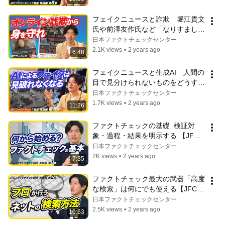
フェイクニュースと詐欺　堀江貴文
氏や前澤友作氏など「なりすまし」
への対策｜JFCファクトチェック講
日本ファクトチェックセンター
座 理論編9
2.1K views
•
2 years ago
6:48
フェイクニュースと生成AI　人間の
目で見分けられないものをどうする
か｜JFCファクトチェック講座 理
日本ファクトチェックセンター
論編10
1.7K views
•
2 years ago
11:26
ファクトチェックの基礎  検証対
象・過程・結果を明示する 【JFC
講座 実践編1】
日本ファクトチェックセンター
2K views
•
2 years ago
7:35
ファクトチェック最大の武器「高度
な検索」は何にでも使える【JFC講
座 実践編2】
日本ファクトチェックセンター
2.5K views
•
2 years ago
10:53