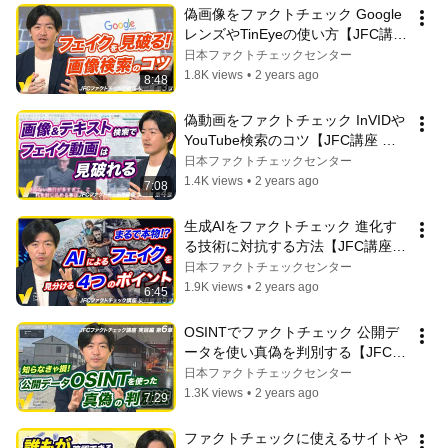
偽画像をファクトチェック Google
レンズやTinEyeの使い方【JFC講座 
実践編3】
日本ファクトチェックセンター
1.8K views
•
2 years ago
8:48
偽動画をファクトチェック InVIDや
YouTube検索のコツ【JFC講座 実
践編4】
日本ファクトチェックセンター
1.4K views
•
2 years ago
7:08
生成AIをファクトチェック 進化す
る技術に対抗する方法【JFC講座 
実践編5】
日本ファクトチェックセンター
1.9K views
•
2 years ago
6:45
OSINTでファクトチェック 公開デ
ータを使い真偽を判別する【JFC講
座 実践編6】
日本ファクトチェックセンター
1.3K views
•
2 years ago
7:29
ファクトチェックに使えるサイトや