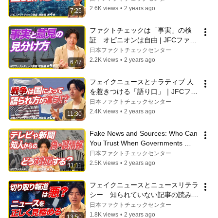
論編4
2.6K views
•
2 years ago
7:25
ファクトチェックは「事実」の検
証　オピニオンは自由 | JFCファク
トチェック講座 理論編5
日本ファクトチェックセンター
2.2K views
•
2 years ago
6:47
フェイクニュースとナラティブ 人
を惹きつける「語り口」｜JFCファ
クトチェック講座 理論編6
日本ファクトチェックセンター
2.4K views
•
2 years ago
11:30
Fake News and Sources: Who Can 
You Trust When Governments 
Conceal and Media Misreports? | 
日本ファクトチェックセンター
JFC Fac...
2.5K views
•
2 years ago
11:11
フェイクニュースとニュースリテラ
シー　知られていない記事の読み方 
｜JFCファクトチェック講座 理論
日本ファクトチェックセンター
編8
1.8K views
•
2 years ago
13:50