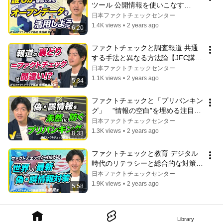
ツール 公開情報を使いこなす
【JFC講座 実践編7】
日本ファクトチェックセンター
1.4K views
•
2 years ago
6:20
ファクトチェックと調査報道 共通
する手法と異なる方法論【JFC講座 
実践編8】
日本ファクトチェックセンター
1.1K views
•
2 years ago
5:34
ファクトチェックと「プリバンキン
グ」　”情報の空白”を埋める注目の
手法【JFC講座 実践編9】
日本ファクトチェックセンター
1.3K views
•
2 years ago
8:33
ファクトチェックと教育 デジタル
時代のリテラシーと総合的な対策
【JFC講座 実践編10】
日本ファクトチェックセンター
1.9K views
•
2 years ago
5:58
Library