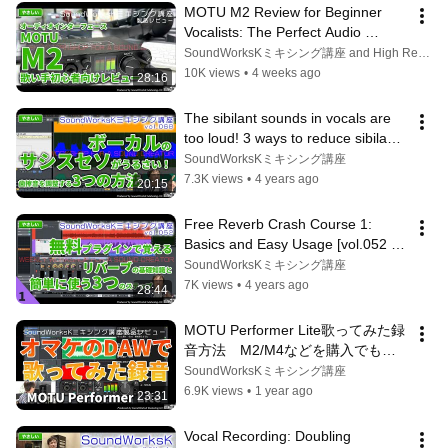
MOTU M2 Review for Beginner 
Vocalists: The Perfect Audio 
Interface for Cover Songs
SoundWorksKミキシング講座 and High Resolution co.,ltd. ハイ・リゾリューション
10K views
•
4 weeks ago
28:16
The sibilant sounds in vocals are 
too loud! 3 ways to reduce sibilant 
sounds [Difficulty: Easy vo...
SoundWorksKミキシング講座
7.3K views
•
4 years ago
20:15
Free Reverb Crash Course 1: 
Basics and Easy Usage [vol.052 
Difficulty: Easy] Reverb Time 
SoundWorksKミキシング講座
Settings...
7K views
•
4 years ago
28:44
MOTU Performer Lite歌ってみた録
音方法　M2/M4などを購入でもら
える無料DAWで歌ってみた録音に
SoundWorksKミキシング講座
挑戦！
6.9K views
•
1 year ago
23:31
Vocal Recording: Doubling 