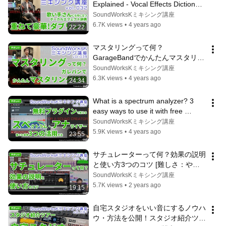
Explained - Vocal Effects Dictionary 
Useful for Singers Too - Does 
SoundWorksKミキシング講座
Laye...
6.7K views
•
4 years ago
22:22
マスタリングって何？ 
GarageBandでかんたんマスタリン
グ体験 [難しさ:やさしい vol.039]
SoundWorksKミキシング講座
6.3K views
•
4 years ago
24:34
What is a spectrum analyzer? 3 
easy ways to use it with free 
plugins [Difficulty: Easy vol.057] S...
SoundWorksKミキシング講座
5.9K views
•
4 years ago
23:55
サチュレーターって何？効果の説明
と使い方3つのコツ [難しさ：やさ
しい vol.113] ミキシング/パラミッ
SoundWorksKミキシング講座
クス/歌ってみたMIX
5.7K views
•
2 years ago
19:15
自宅スタジオをいい音にするノウハ
ウ・方法を公開！スタジオ紹介ツア