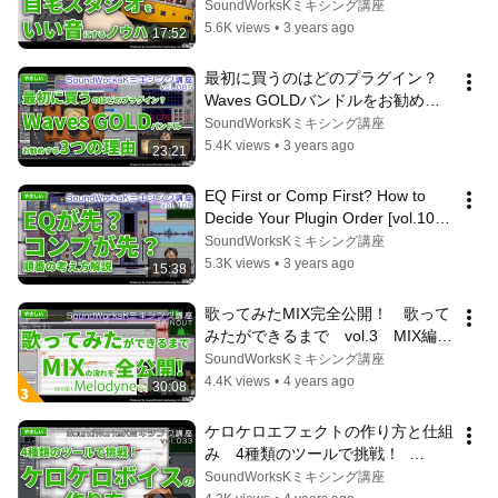
ー [難しさ：やさしい vol.091] 6
SoundWorksKミキシング講座
畳/MIX/ミキシング/吸音/スタンド/
5.6K views
•
3 years ago
17:52
電源/ワードクロック
最初に買うのはどのプラグイン？
Waves GOLDバンドルをお勧めす
る3つの理由 [難しさ：やさしい 
SoundWorksKミキシング講座
vol.085]
5.4K views
•
3 years ago
23:21
EQ First or Comp First? How to 
Decide Your Plugin Order [vol.106 
Difficulty: Easy] Utattemita Mix...
SoundWorksKミキシング講座
5.3K views
•
3 years ago
15:38
歌ってみたMIX完全公開！　歌って
みたができるまで　vol.3　MIX編1 
Melodyneでピッチ・タイミング修
SoundWorksKミキシング講座
正 [難しさ：やさしい] 歌ってみた 
4.4K views
•
4 years ago
30:08
作り方 1/6の夢旅人2002 / 樋口了一
ケロケロエフェクトの作り方と仕組
み　4種類のツールで挑戦！  
[vol.033 難しさ：やさしい] 歌って
SoundWorksKミキシング講座