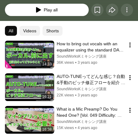
Play all
All
Videos
Shorts
How to bring out vocals with an 
equalizer using the standard DAW 
[Difficulty: Easy vol.082] Singi...
SoundWorksKミキシング講座
36K views
•
3 years ago
14:33
AUTO-TUNEってどんな感じ？自動
&手動のピッチ修正フローを紹介 
[難しさ：やさしい vol.079] 
SoundWorksKミキシング講座
Antares/Melodyne/歌ってみたMIX/
22K views
•
3 years ago
16:21
ボーカル編集
What is a Mic Preamp? Do You 
Need One? [Vol. 049 Difficulty: 
Easy] ~Explaining the Role and 
SoundWorksKミキシング講座
Specs...
15K views
•
4 years ago
16:38