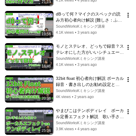
みたMIX/ボーカルミックス
4.2K views
•
4 years ago
21:13
dBって何？マイクのスペックの読
み方初心者向け解説 [難しさ：ふつ
う vol.090] デシベル/音量/音圧 
SoundWorksKミキシング講座
dBV/dBu/dBSPL/dBFS
4.1K views
•
3 years ago
19:56
モノとステレオ、どっちで録音？ス
テレオにした方がいいシチュエーシ
ョンとは [難しさ：やさしい 
SoundWorksKミキシング講座
vol.075] うたってみた/ボーカルレ
4.1K views
•
3 years ago
16:46
コーディング
32bit float 初心者向け解説 ボーカル
録音・書き出しのお勧め設定と
は？　[vol.108 難しさ：やさしい] 
SoundWorksKミキシング講座
いい音で歌ってみたレコーディン
4K views
•
2 years ago
20:06
グ・MIX師への渡し方
やまびこはテンポディレイ　ボーカ
ル定番エフェクト解説　歌い手さん
も役に立つボーカルエフェクト辞典  
SoundWorksKミキシング講座
[vol.031 難しさ：やさしい]
3.9K views
•
4 years ago
25:06