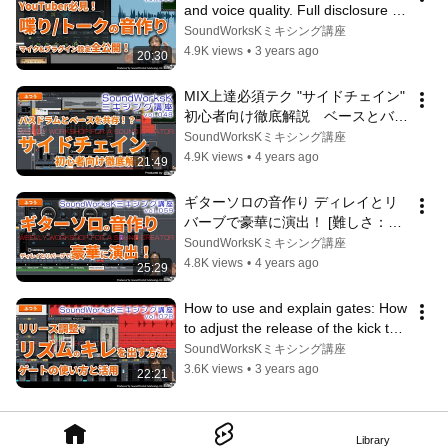
and voice quality. Full disclosure of 
microphone and plug-in se...
SoundWorksKミキシング講座
4.9K views
•
3 years ago
20:30
MIX上達必須テク "サイドチェイン" 
初心者向け徹底解説　ベースとバス
ドラムの共存！？　[vol.048難し
SoundWorksKミキシング講座
さ：ふつう]　コンプレッサー脱初
4.9K views
•
4 years ago
21:49
心者のための難関/歌ってみたMIX
ギターソロの音作り ディレイとリ
バーブで豪華に演出！ [難しさ：ふ
つう vol.059]イコライザー/コンプ/
SoundWorksKミキシング講座
テンポディレイ/ディストーション
4.8K views
•
4 years ago
25:29
How to use and explain gates: How 
to adjust the release of the kick to 
create a sharp rhythm [Dif...
SoundWorksKミキシング講座
3.6K views
•
3 years ago
22:21
Library