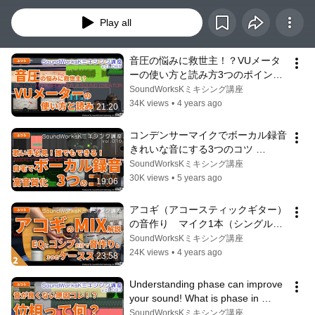
Play all
音圧の悩みに救世主！？VUメータ
ーの使い方と読み方3つのポイント 
[難しさ：ふつう vol.069] 歌ってみ
SoundWorksKミキシング講座
た ボーカルMIX ミキシング
34K views
•
4 years ago
21:20
コンデンサーマイクでボーカル録音 
きれいな音にする3つのコツ 
[vol.019 難しさ：ふつう] 歌のレコ
SoundWorksKミキシング講座
ーディング方法/マイクの使い方/歌
30K views
•
5 years ago
19:06
ってみた
アコギ（アコースティックギター）
の音作り　マイク1本（シングルマ
イク）編  with 村田雅和さん 
SoundWorksKミキシング講座
[vol.035 難しさ：ふつう] イコライ
24K views
•
4 years ago
23:58
ザーとコンプレッサーで不要な響き
をカット
Understanding phase can improve 
your sound! What is phase in 
sound creation? A super simple 
SoundWorksKミキシング講座