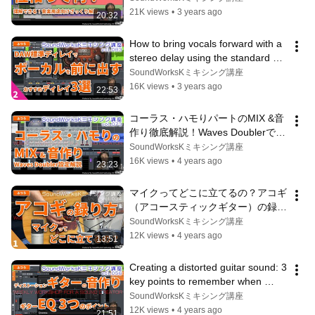
expla...
21K views
•
3 years ago
20:32
How to bring vocals forward with a 
stereo delay using the standard 
DAW setup! "189ms Delay" [Diff...
SoundWorksKミキシング講座
16K views
•
3 years ago
22:53
コーラス・ハモりパートのMIX &音
作り徹底解説！Waves Doublerで音
を広げるセッティングを公開 [難し
SoundWorksKミキシング講座
さ：ふつう vol.073] 歌ってみた ボ
16K views
•
4 years ago
23:23
ーカル OVERLOUD Gem Mod
マイクってどこに立てるの？アコギ
（アコースティックギター）の録り
方 with 村田雅和さん [vol.034 難し
SoundWorksKミキシング講座
さ：ふつう] 録音方法　マイクの立
12K views
•
4 years ago
13:51
て方
Creating a distorted guitar sound: 3 
key points to remember when 
EQing your guitar [Difficulty: M...
SoundWorksKミキシング講座
12K views
•
4 years ago
21:51