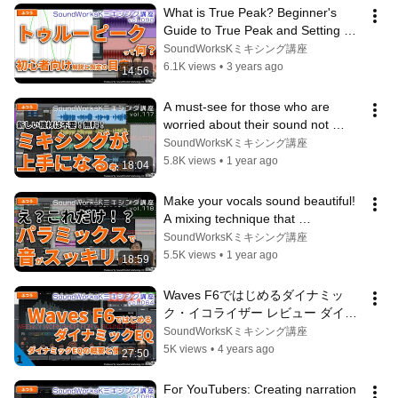
What is True Peak? Beginner's 
Guide to True Peak and Setting 
Guidelines [Difficulty: Easy 
SoundWorksKミキシング講座
vol.098...
6.1K views
•
3 years ago
14:56
A must-see for those who are 
worried about their sound not 
sounding professional: Tips for 
SoundWorksKミキシング講座
improv...
5.8K views
•
1 year ago
18:04
Make your vocals sound beautiful! 
A mixing technique that 
dramatically clears up your sound 
SoundWorksKミキシング講座
with ...
5.5K views
•
1 year ago
18:59
Waves F6ではじめるダイナミッ
ク・イコライザー レビュー ダイナ
ミックEQの概要と使い方 [難しさ：
SoundWorksKミキシング講座
ふつう vol.064] Floating-Band 
5K views
•
4 years ago
27:50
Dynamic EQ
For YouTubers: Creating narration 