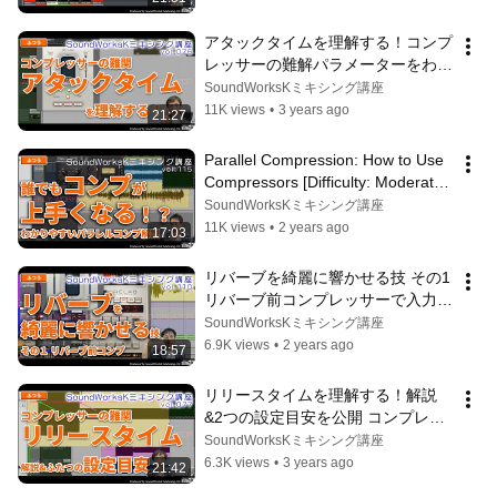
アタックタイムを理解する！コンプ
レッサーの難解パラメーターをわか
りやすく説明 [難しさ：やさしい 
SoundWorksKミキシング講座
vol.076] MIX/ミキシング/方法
11K views
•
3 years ago
21:27
Parallel Compression: How to Use 
Compressors [Difficulty: Moderate 
vol.115] Waves CLA-76/Oxford D...
SoundWorksKミキシング講座
11K views
•
2 years ago
17:03
リバーブを綺麗に響かせる技 その1 
リバーブ前コンプレッサーで入力音
を均一化！ [難しさ：ふつう 
SoundWorksKミキシング講座
vol.110] MIX・ミキシングの方法　
6.9K views
•
2 years ago
18:57
リバーブの使い方
リリースタイムを理解する！解説
&2つの設定目安を公開 コンプレッ
サーの難解パラメーターをわかりや
SoundWorksKミキシング講座
すく説明 [難しさ：やさしい 
6.3K views
•
3 years ago
21:42
vol.077] MIX/ミキシング/方法