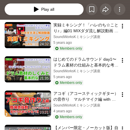
Play all
実録ミキシング！「ハレのち☆こと
り♪」編01 MIXダダ流し解説動画 
SoundWorksKミキシング講座
SoundWorksKミキシング講座
SPINOUT [vol.021 難しさ：ふつう]
5 years ago
24:32
Members only
はじめてのドラムサウンド day1〜
ドラム素材の仕組みと基本的な考え
方 for Addictive Drums〜 
SoundWorksKミキシング講座
SoundWorksKミキシング講座  
5 years ago
21:35
[vol.026 難しさ：やさしい]
Members only
アコギ（アコースティックギター）
の音作り　マルチマイク編 with 村
田雅和さん  [vol.036 難しさ：ムズ
SoundWorksKミキシング講座
イ] EQとコンプ/臨場感をオフマイ
4 years ago
23:21
クで/位相あわせでパンチのある音
Members only
に
【メンバー限定・ノーカット版】自