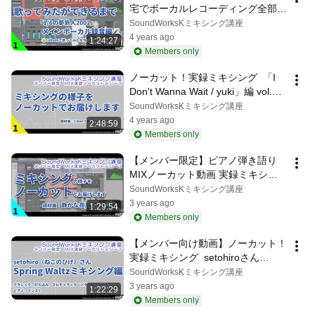
宅でボーカルレコーディング全部見
せます！　歌ってみたができるま
SoundWorksKミキシング講座
で　vol.1　メインボーカル録音
4 years ago
1:24:27
編　 [難しさ：やさしい] 歌ってみ
Members only
た 作り方
ノーカット！実録ミキシング  「I 
Don't Wanna Wait / yuki」編 vol.1 - 
EDM(Melodic Dub Step：メロディ
SoundWorksKミキシング講座
ックダブステップ)のMIX
4 years ago
2:48:59
Members only
【メンバー限定】ピアノ弾き語り
MIXノーカット動画 実録ミキシン
グ 「静かな夜 / たけしゃん」vol.1
SoundWorksKミキシング講座
3 years ago
1:29:54
Members only
【メンバー向け動画】ノーカット！
実録ミキシング  setohiroさん
「Spring Waltz」ミキシング編
SoundWorksKミキシング講座
3 years ago
1:22:29
Members only