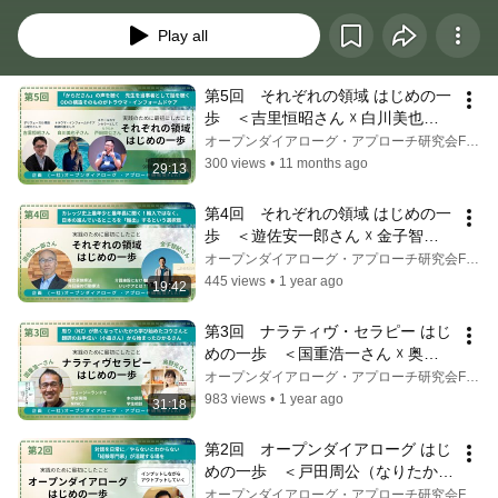
Play all
第5回　それぞれの領域 はじめの一
歩　＜吉里恒昭さん ☓ 白川美也子
さん ☓ 戸田周公さん＞
オープンダイアローグ・アプローチ研究会FLAT
300 views
•
11 months ago
29:13
第4回　それぞれの領域 はじめの一
歩　＜遊佐安一郎さん ☓ 金子智紀
さん＞
オープンダイアローグ・アプローチ研究会FLAT
445 views
•
1 year ago
19:42
第3回　ナラティヴ・セラピー はじ
めの一歩　＜国重浩一さん ☓ 奥野
光さん＞
オープンダイアローグ・アプローチ研究会FLAT
983 views
•
1 year ago
31:18
第2回　オープンダイアローグ はじ
めの一歩　＜戸田周公（なりたか）
さん＞
オープンダイアローグ・アプローチ研究会FLAT