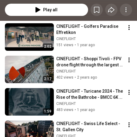
Interviews und tollem Licht entsteht ein Video, das bleibt.
Play all
CINEFLIGHT - Golfers Paradise 
Effretikon
CINEFLIGHT
151 views
•
1 year ago
2:02
CINEFLIGHT - Shoppi Tivoli - FPV 
drone flight through the largest 
shopping center in Switzerland
CINEFLIGHT
402 views
•
2 years ago
2:17
CINEFLIGHT - Turicane 2024 - The 
Rise of the Bathrobe - BMCC 6K 
Open Gate
CINEFLIGHT
483 views
•
1 year ago
1:59
CINEFLIGHT - Swiss Life Select - 
St. Gallen City
CINEFLIGHT