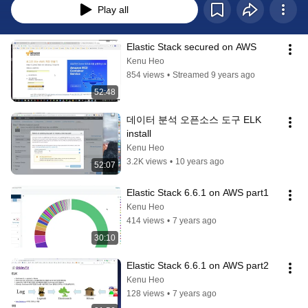
Play all
Elastic Stack secured on AWS
Kenu Heo
854 views
•
Streamed 9 years ago
52:48
데이터 분석 오픈소스 도구 ELK 
install
Kenu Heo
3.2K views
•
10 years ago
52:07
Elastic Stack 6.6.1 on AWS part1
Kenu Heo
414 views
•
7 years ago
30:10
Elastic Stack 6.6.1 on AWS part2
Kenu Heo
128 views
•
7 years ago