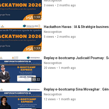
Neocognition
3 views
•
2 months ago
1:10
Hackathon Havas : IA & Stratégie busine
Neocognition
5 views
•
2 months ago
1:13
Replay e-bootcamp Judicaël Poumay : Sa
Neocognition
20 views
•
1 month ago
33:22
Replay e-bootcamp Sina Movaghar : Géné
Neocognition
12 views
•
1 month ago