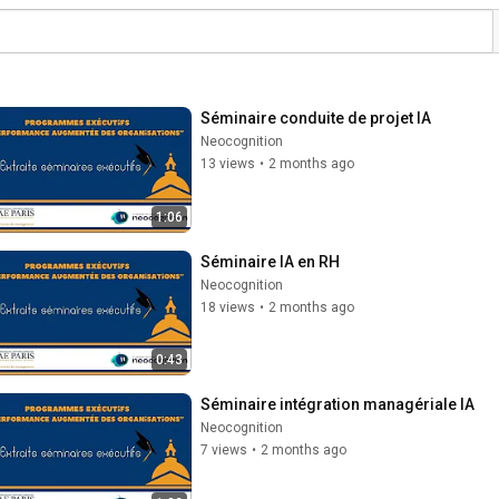
Séminaire conduite de projet IA 
Neocognition
13 views
•
2 months ago
1:06
Séminaire IA en RH
Neocognition
18 views
•
2 months ago
0:43
Séminaire intégration managériale IA 
Neocognition
7 views
•
2 months ago