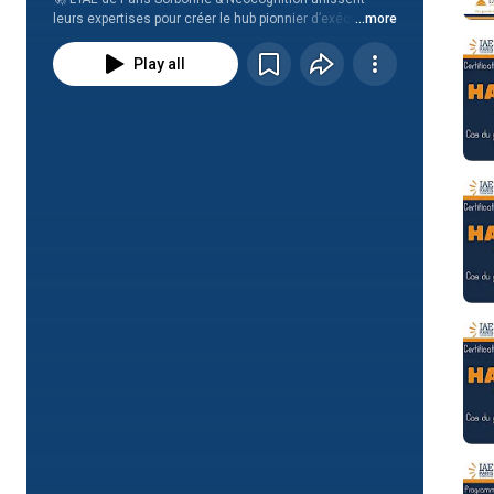
leurs expertises pour créer le hub pionnier d’exécutive 
...more
education qui réinvente la performance IA-augmentée 
des organisations. 🤝✨
Play all