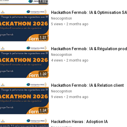
1:02
Hackathon Fermob : IA & Optimisation S
Neocognition
5 views
•
2 months ago
1:21
Hackathon Fermob : IA & Régulation pro
Neocognition
4 views
•
2 months ago
1:20
Hackathon Fermob : IA & Relation client
Neocognition
9 views
•
2 months ago
1:24
Hackathon Havas : Adoption IA