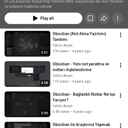
En çok kullanılan Kişisel Bilgi Yönetimi (KBY) araçlarından biri olan Obsidian 
ve kullanımı hakkında videolar.
Play all
Obsidian (Not Alma Yazılımı) 
Tanıtımı
Yalcin Arsan
27K views
•
4 years ago
4:51
Obsidian - Yeni not yaratma ve 
notları ilişkilendirme
Yalcin Arsan
11K views
•
4 years ago
4:58
Obsidian - Bağlantılı Notlar Ne İşe 
Yarıyor?
Yalcin Arsan
6.9K views
•
4 years ago
5:00
Obsidian ile Araştırma Yapmak