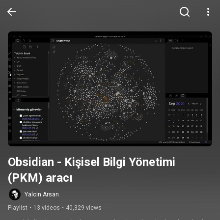
Obsidian - Kişisel Bilgi Yönetimi 
(PKM) aracı
Yalcin Arsan
Playlist
•
13 videos
•
40,329 views