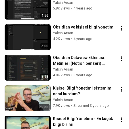
Yalcin Arsan
5.8K views
•
4 years ago
4:56
Obsidian ve kişisel bilgi yönetimi
Yalcin Arsan
4.2K views
•
4 years ago
5:00
Obsidian Dataview Eklentisi: 
Metinleri (Notion benzeri) 
tablolara çevirin!
Yalcin Arsan
4.8K views
•
3 years ago
8:28
Kişisel Bilgi Yönetimi sistemimi 
nasıl kurdum?
Yalcin Arsan
7.9K views
•
Streamed 3 years ago
59:53
Kisisel Bilgi Yönetimi - En küçük 
bilgi birimi