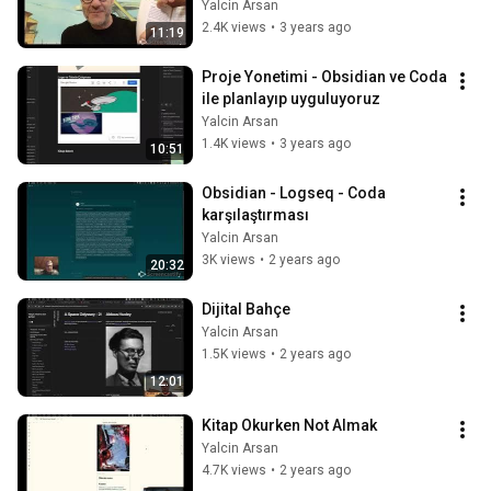
Yalcin Arsan
2.4K views
•
3 years ago
11:19
Proje Yonetimi - Obsidian ve Coda 
ile planlayıp uyguluyoruz
Yalcin Arsan
1.4K views
•
3 years ago
10:51
Obsidian - Logseq - Coda 
karşılaştırması
Yalcin Arsan
3K views
•
2 years ago
20:32
Dijital Bahçe
Yalcin Arsan
1.5K views
•
2 years ago
12:01
Kitap Okurken Not Almak
Yalcin Arsan
4.7K views
•
2 years ago