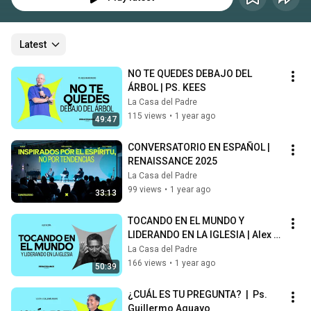
Latest
NO TE QUEDES DEBAJO DEL 
ÁRBOL | PS. KEES
La Casa del Padre
115 views
•
1 year ago
49:47
CONVERSATORIO EN ESPAÑOL | 
RENAISSANCE 2025
La Casa del Padre
99 views
•
1 year ago
33:13
TOCANDO EN EL MUNDO Y 
LIDERANDO EN LA IGLESIA | Alex 
Acuña
La Casa del Padre
166 views
•
1 year ago
50:39
¿CUÁL ES TU PREGUNTA?  |  Ps. 
Guillermo Aguayo