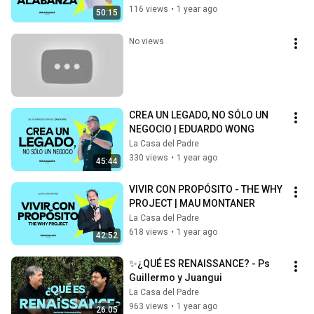
116 views
•
1 year ago
50:15
No views
CREA UN LEGADO, NO SÓLO UN 
NEGOCIO | EDUARDO WONG
La Casa del Padre
330 views
•
1 year ago
45:44
VIVIR CON PROPÓSITO - THE WHY  
PROJECT | MAU MONTANER
La Casa del Padre
618 views
•
1 year ago
42:52
✨¿QUÉ ES RENAISSANCE? - Ps 
Guillermo y Juangui
La Casa del Padre
963 views
•
1 year ago
26:05