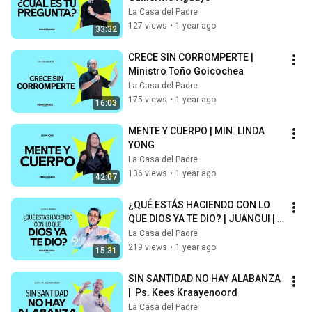
La Casa del Padre
127 views
•
1 year ago
33:32
CRECE SIN CORROMPERTE |  
Ministro Toño Goicochea
La Casa del Padre
175 views
•
1 year ago
16:03
MENTE Y CUERPO | MIN. LINDA 
YONG
La Casa del Padre
136 views
•
1 year ago
42:07
¿QUÉ ESTÁS HACIENDO CON LO 
QUE DIOS YA TE DIO? | JUANGUI | 
RENAISSANCE 2025
La Casa del Padre
219 views
•
1 year ago
15:31
SIN SANTIDAD NO HAY ALABANZA 
|  Ps. Kees Kraayenoord
La Casa del Padre