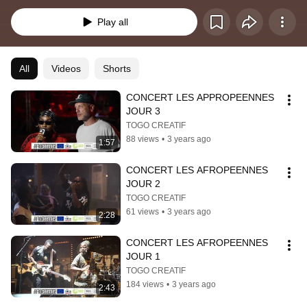
s'entremêlent, se connectent et s'influencent mutuellement.
Play all
All
Videos
Shorts
CONCERT LES APPROPEENNES 
JOUR 3
TOGO CREATIF
88 views
•
3 years ago
1:57
CONCERT LES AFROPEENNES 
JOUR 2
TOGO CREATIF
61 views
•
3 years ago
2:28
CONCERT LES AFROPEENNES 
JOUR 1
TOGO CREATIF
184 views
•
3 years ago
2:43