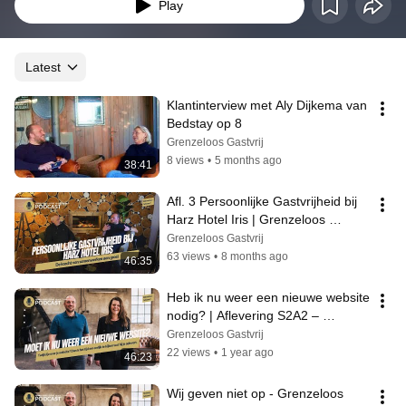
gastenverblijf runt of gewoon geïnteresseerd bent in reizen en gastvrijheid, 
Play
deze podcast biedt waardevolle inzichten en boeiende gesprekken. Laat je 
inspireren door Harold & Lisette Engelen en sluit je aan bij wekelijkse 
afleveringen waarin je vragen kunt stellen en andere ondernemers in 
gastvrijheid kunt ontmoeten.
Latest
Klantinterview met Aly Dijkema van 
Bedstay op 8
Grenzeloos Gastvrij
8 views
•
5 months ago
38:41
Afl. 3 Persoonlijke Gastvrijheid bij 
Harz Hotel Iris | Grenzeloos 
Gastvrij Podcast
Grenzeloos Gastvrij
63 views
•
8 months ago
46:35
Heb ik nu weer een nieuwe website 
nodig? | Aflevering S2A2 – 
Grenzeloos Gastvrij Podcast
Grenzeloos Gastvrij
22 views
•
1 year ago
46:23
Wij geven niet op - Grenzeloos 