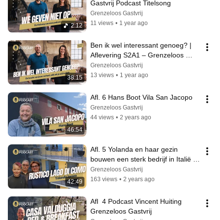
Gastvrij Podcast Titelsong
Grenzeloos Gastvrij
11 views
•
1 year ago
2:12
Ben ik wel interessant genoeg? | 
Aflevering S2A1 – Grenzeloos 
Gastvrij Podcast
Grenzeloos Gastvrij
13 views
•
1 year ago
38:15
Afl. 6 Hans Boot Vila San Jacopo
Grenzeloos Gastvrij
44 views
•
2 years ago
46:54
Afl. 5 Yolanda en haar gezin 
bouwen een sterk bedrijf in Italië | 
Grenzeloos Gastvrij Podcast
Grenzeloos Gastvrij
163 views
•
2 years ago
42:49
Afl  4 Podcast Vincent Huiting 
Grenzeloos Gastvrij