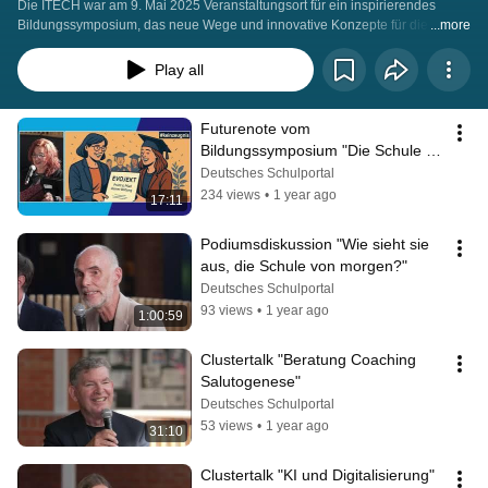
Die ITECH war am 9. Mai 2025 Veranstaltungsort für ein inspirierendes 
Bildungssymposium, das neue Wege und innovative Konzepte für die 
...more
Bildung von morgen in den Mittelpunkt stellt. Unter dem Motto „Die Schule 
für morgen heute gestalten“ sind Lehrkräfte, Schüler:innen, Vertreter:innen 
Play all
von Stiftungen, Initiativen sowie interessierte externe Gäste eingeladen, 
gemeinsam die Zukunft der Bildung zu diskutieren und zu gestalten.
Futurenote vom 
Bildungssymposium "Die Schule für 
morgen heute gestalten"
Deutsches Schulportal
234 views
•
1 year ago
17:11
Podiumsdiskussion "Wie sieht sie 
aus, die Schule von morgen?"
Deutsches Schulportal
93 views
•
1 year ago
1:00:59
Clustertalk "Beratung Coaching 
Salutogenese"
Deutsches Schulportal
53 views
•
1 year ago
31:10
Clustertalk "KI und Digitalisierung"