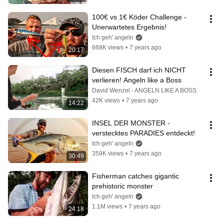
100€ vs 1€ Köder Challenge - 
Unerwartetes Ergebnis!
Ich geh' angeln
668K views
•
7 years ago
20:17
Diesen FISCH darf ich NICHT 
verlieren! Angeln like a Boss
David Wenzel - ANGELN LIKE A BOSS
42K views
•
7 years ago
14:22
INSEL DER MONSTER - 
verstecktes PARADIES entdeckt!
Ich geh' angeln
359K views
•
7 years ago
30:49
Fisherman catches gigantic 
prehistoric monster
Ich geh' angeln
1.1M views
•
7 years ago
24:18