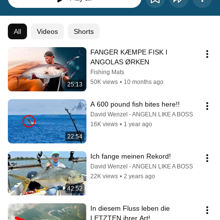
All
Videos
Shorts
FANGER KÆMPE FISK I 
ANGOLAS ØRKEN
Fishing Mats
50K views
•
10 months ago
25:13
A 600 pound fish bites here!!
David Wenzel - ANGELN LIKE A BOSS
16K views
•
1 year ago
22:54
Ich fange meinen Rekord!
David Wenzel - ANGELN LIKE A BOSS
22K views
•
2 years ago
42:52
In diesem Fluss leben die 
LETZTEN ihrer Art!