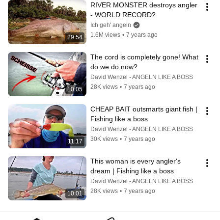
RIVER MONSTER destroys angler 
- WORLD RECORD?
Ich geh' angeln
1.6M views
•
7 years ago
29:54
The cord is completely gone! What 
do we do now?
David Wenzel - ANGELN LIKE A BOSS
28K views
•
7 years ago
10:05
CHEAP BAIT outsmarts giant fish | 
Fishing like a boss
David Wenzel - ANGELN LIKE A BOSS
30K views
•
7 years ago
11:17
This woman is every angler's 
dream | Fishing like a boss
David Wenzel - ANGELN LIKE A BOSS
28K views
•
7 years ago
10:01