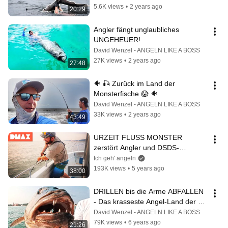
5.6K views
•
2 years ago
20:29
Angler fängt unglaubliches 
UNGEHEUER!
David Wenzel - ANGELN LIKE A BOSS
27K views
•
2 years ago
27:48
🐠 🎣 Zurück im Land der 
Monsterfische 😱 🐠
David Wenzel - ANGELN LIKE A BOSS
33K views
•
2 years ago
43:49
URZEIT FLUSS MONSTER 
zerstört Angler und DSDS-
Kameramann | DMAX ANGEL-
Ich geh' angeln
BUDDIES (Behind the Scenes)
193K views
•
5 years ago
38:00
DRILLEN bis die Arme ABFALLEN 
- Das krasseste Angel-Land der 
Welt!
David Wenzel - ANGELN LIKE A BOSS
79K views
•
6 years ago
21:26