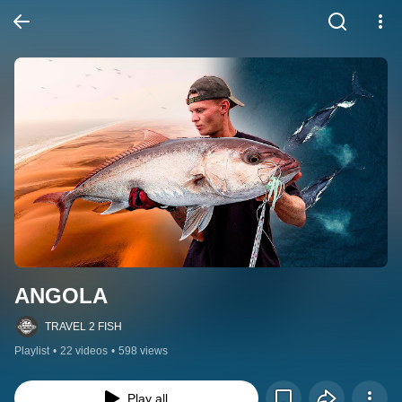
ANGOLA
TRAVEL 2 FISH
Playlist
•
22 videos
•
598 views
Play all