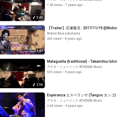
1.3K views
•
7 years ago
5:40
【Trailer】石塚隆充 : 2017/11/19 @Motion
Motion Blue yokohama
365 views
•
8 years ago
1:47
Malagueña (traditional) - Takamitsu I
アテネ・ミュージック ATHENAE Music
555 views
•
9 years ago
2:54
Esperanza エスペランサ (Tangos タンゴ)  -
アテネ・ミュージック ATHENAE Music
2.6K views
•
9 years ago