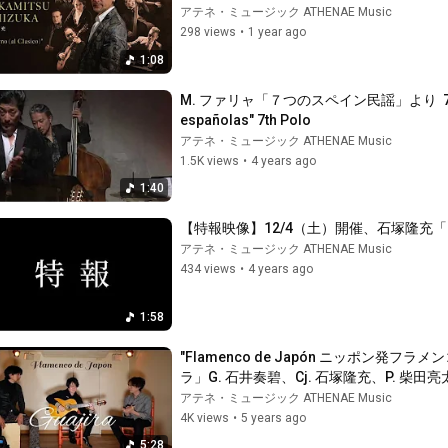
アテネ・ミュージック ATHENAE Music
298 views
•
1 year ago
1:08
M. ファリャ「７つのスペイン民謡」より  7. ポロ /  M
españolas" 7th Polo
アテネ・ミュージック ATHENAE Music
1.5K views
•
4 years ago
1:40
【特報映像】12/4（土）開催、石塚隆充
アテネ・ミュージック ATHENAE Music
434 views
•
4 years ago
1:58
"Flamenco de Japón ニッポン発フラメ
ラ」G. 石井奏碧、Cj. 石塚隆充、P. 柴田亮
アテネ・ミュージック ATHENAE Music
4K views
•
5 years ago
5:28