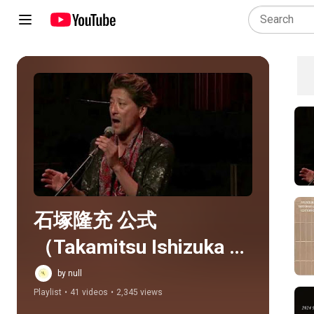
Play all
石塚隆充 公式
（Takamitsu Ishizuka 
Offical）
by null
Playlist
•
41 videos
•
2,345 views