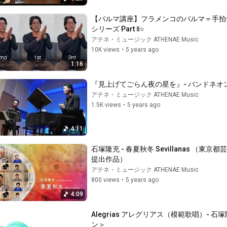
【パルマ講座】フラメンコのパルマ＝手拍子、
シリーズ Part Ⅱ○
アテネ・ミュージック ATHENAE Music
10K views
•
5 years ago
1:16
『見上げてごらん夜の星を』- バンドネオン 
アテネ・ミュージック ATHENAE Music
1.5K views
•
5 years ago
4:11
石塚隆充 - 春夏秋冬 Sevillanas
提出作品）
アテネ・ミュージック ATHENAE Music
800 views
•
5 years ago
4:09
Alegrias アレグリアス（模範歌唱）- 石塚
ン＞