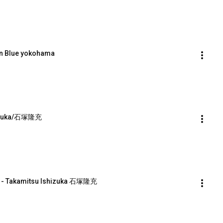
 Blue yokohama
shizuka/石塚隆充
 Takamitsu Ishizuka 石塚隆充