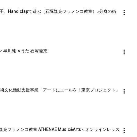
Hand clapで遊ぶ（石塚隆充フラメンコ教室）○分身の術
早川純  × うた 石塚隆充
 （東京都芸術文化活動支援事業「アートにエールを！東京プロジェクト」
隆充フラメンコ教室 ATHENAE Music&Arts＜オンラインレッス