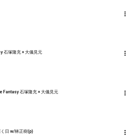
tasy 石塚隆充 × 大儀見元
uble Fantasy 石塚隆充 × 大儀見元
の届く日 w/林正樹(p)