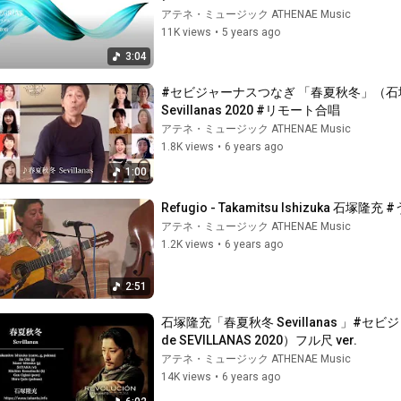
アテネ・ミュージック ATHENAE Music
11K views
•
5 years ago
3:04
#セビジャーナスつなぎ 「春夏秋冬」（石塚隆充フラメ
Sevillanas 2020 #リモート合唱
アテネ・ミュージック ATHENAE Music
1.8K views
•
6 years ago
1:00
Refugio - Takamitsu Ishizuka 石塚隆
アテネ・ミュージック ATHENAE Music
1.2K views
•
6 years ago
2:51
石塚隆充「春夏秋冬 Sevillanas 」#セビ
de SEVILLANAS 2020）フル尺 ver.
アテネ・ミュージック ATHENAE Music
14K views
•
6 years ago