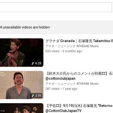
4 unavailable videos are hidden
グラナダ Granada｜石塚隆充 Takamitsu I
アテネ・ミュージック ATHENAE Music
523 views
•
5 months ago
6:25
【鈴木大介氏からのコメントが到着🎞️】石塚隆充 "Re
@cottonclubjapan
アテネ・ミュージック ATHENAE Music
287 views
•
1 year ago
2:35
【予告🎞️】9月19日(木) 石塚隆充 "Retorno (
@CottonClubJapanTV