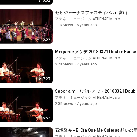
6:02
セビジャーナスフェスティバルin富山
アテネ・ミュージック ATHENAE Music
1.1K views
•
6 years ago
5:57
Mequede メケデ 20180321 Double Fan
アテネ・ミュージック ATHENAE Music
3.7K views
•
7 years ago
7:27
Sabor a mi サボル ア ミ - 20180321 Do
アテネ・ミュージック ATHENAE Music
2.3K views
•
7 years ago
6:52
石塚隆充 - El Día Que Me Quieras 想い
アテネ・ミュージック ATHENAE Music