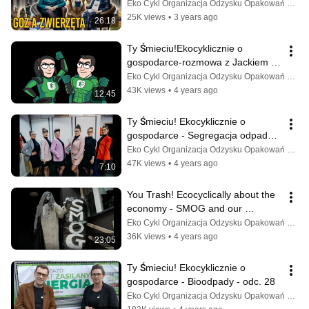
obiegu zamkniętym a zwierzęta - 
Eko Cykl Organizacja Odzysku Opakowań S.A.
odc. 32
25K views
•
3 years ago
26:18
Ty Śmieciu!Ekocyklicznie o 
gospodarce-rozmowa z Jackiem 
Kliczykowskim, Prezesem ZUK w 
Eko Cykl Organizacja Odzysku Opakowań S.A.
Świeciu-odc.31
43K views
•
4 years ago
12:45
Ty Śmieciu! Ekocyklicznie o 
gospodarce - Segregacja odpadów 
jest sexy - odc. 30
Eko Cykl Organizacja Odzysku Opakowań S.A.
47K views
•
4 years ago
7:10
You Trash! Ecocyclically about the 
economy - SMOG and our 
environmental health - ep. 29
Eko Cykl Organizacja Odzysku Opakowań S.A.
36K views
•
4 years ago
23:05
Ty Śmieciu! Ekocyklicznie o 
gospodarce - Bioodpady - odc. 28
Eko Cykl Organizacja Odzysku Opakowań S.A.