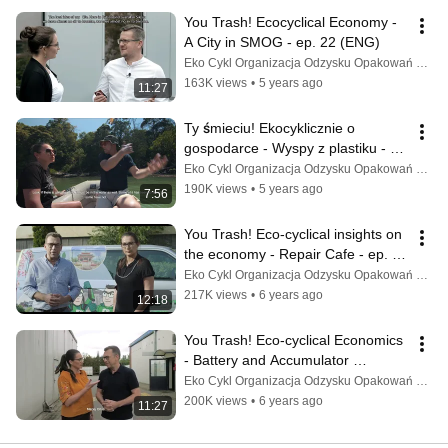
You Trash! Ecocyclical Economy - 
A City in SMOG - ep. 22 (ENG)
Eko Cykl Organizacja Odzysku Opakowań S.A.
163K views
•
5 years ago
11:27
Ty śmieciu! Ekocyklicznie o 
gospodarce - Wyspy z plastiku - 
odc. 21 (ENG)
Eko Cykl Organizacja Odzysku Opakowań S.A.
190K views
•
5 years ago
7:56
You Trash! Eco-cyclical insights on 
the economy - Repair Cafe - ep. 20 
(ENG)
Eko Cykl Organizacja Odzysku Opakowań S.A.
217K views
•
6 years ago
12:18
You Trash! Eco-cyclical Economics 
- Battery and Accumulator 
Recycling - ep. 19 (ENG)
Eko Cykl Organizacja Odzysku Opakowań S.A.
200K views
•
6 years ago
11:27