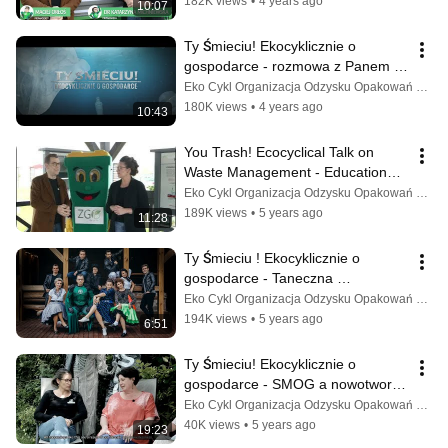
182K views
•
4 years ago
10:07
Ty Śmieciu! Ekocyklicznie o 
gospodarce - rozmowa z Panem 
Adamem Pawlickim Burmistrzem 
Eko Cykl Organizacja Odzysku Opakowań S.A.
Jarocina
180K views
•
4 years ago
10:43
You Trash! Ecocyclical Talk on 
Waste Management - Educational 
Trail - Ep. 26
Eko Cykl Organizacja Odzysku Opakowań S.A.
189K views
•
5 years ago
11:28
Ty Śmieciu ! Ekocyklicznie o 
gospodarce - Taneczna 
segregAKCJA - odc. 24
Eko Cykl Organizacja Odzysku Opakowań S.A.
194K views
•
5 years ago
6:51
Ty Śmieciu! Ekocyklicznie o 
gospodarce - SMOG a nowotwory - 
odc. 23 (ENG)
Eko Cykl Organizacja Odzysku Opakowań S.A.
40K views
•
5 years ago
19:23