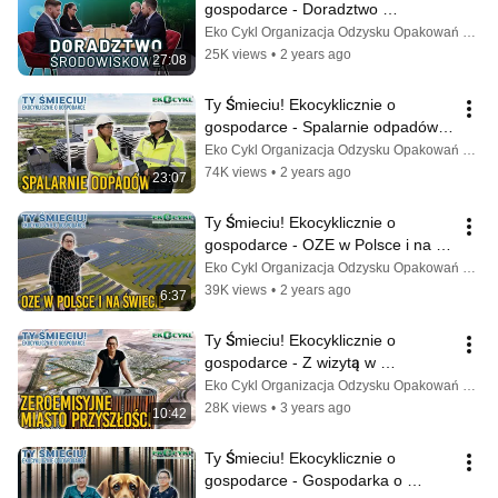
gospodarce - Doradztwo 
środowiskowe - odc. 36
Eko Cykl Organizacja Odzysku Opakowań S.A.
25K views
•
2 years ago
27:08
Ty Śmieciu! Ekocyklicznie o 
gospodarce - Spalarnie odpadów - 
odc. 35
Eko Cykl Organizacja Odzysku Opakowań S.A.
74K views
•
2 years ago
23:07
Ty Śmieciu! Ekocyklicznie o 
gospodarce - OZE w Polsce i na 
świecie - odc. 34
Eko Cykl Organizacja Odzysku Opakowań S.A.
39K views
•
2 years ago
6:37
Ty Śmieciu! Ekocyklicznie o 
gospodarce - Z wizytą w 
zeroemisyjnym mieście przyszłości 
Eko Cykl Organizacja Odzysku Opakowań S.A.
- odc. 33
28K views
•
3 years ago
10:42
Ty Śmieciu! Ekocyklicznie o 
gospodarce - Gospodarka o 