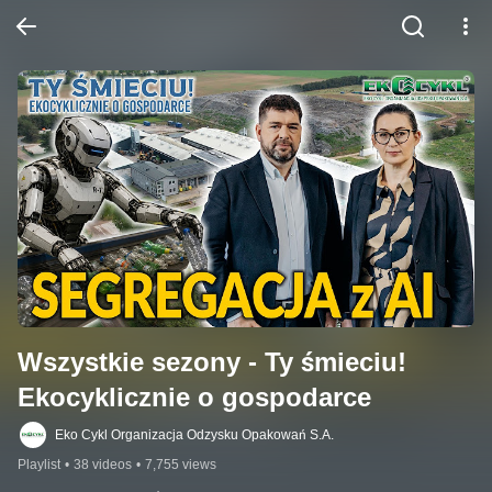
Wszystkie sezony - Ty śmieciu! 
Ekocyklicznie o gospodarce
Eko Cykl Organizacja Odzysku Opakowań S.A.
Playlist
•
38 videos
•
7,755 views