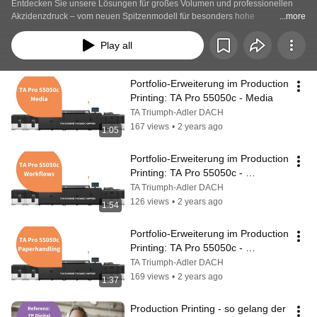
Entdecken Sie unsere Lösungen für großes Volumen und professionellen 
Akzidenzdruck – vom neuen Spitzenmodell für besonders hohe 
...more
Bildauflösungen, der TA Pro 55050c, bis hin zum effizienten 
Transaktionsdruck mit der TA Pro 15050c.
Play all
Portfolio-Erweiterung im Production 
Printing: TA Pro 55050c - Media
TA Triumph-Adler DACH
167 views
•
2 years ago
1:05
Portfolio-Erweiterung im Production 
Printing: TA Pro 55050c - 
Workflows
TA Triumph-Adler DACH
126 views
•
2 years ago
1:54
Portfolio-Erweiterung im Production 
Printing: TA Pro 55050c - 
Paperhandling
TA Triumph-Adler DACH
169 views
•
2 years ago
1:37
Production Printing - so gelang der 