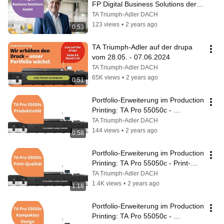
FP Digital Business Solutions der 
Umstieg auf die TA Pro 15050c
TA Triumph-Adler DACH
123 views
•
2 years ago
0:53
TA Triumph-Adler auf der drupa 
vom 28.05. - 07.06.2024
TA Triumph-Adler DACH
65K views
•
2 years ago
0:51
Portfolio-Erweiterung im Production 
Printing: TA Pro 55050c - 
Produktivität
TA Triumph-Adler DACH
144 views
•
2 years ago
0:58
Portfolio-Erweiterung im Production 
Printing: TA Pro 55050c - Print-
Qualität
TA Triumph-Adler DACH
1.4K views
•
2 years ago
1:18
Portfolio-Erweiterung im Production 
Printing: TA Pro 55050c - 