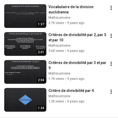
Vocabulaire de la division 
euclidienne
MathsLemoine
2.7K views
•
9 years ago
1:37
Critères de divisibilité par 2, par 5 
et par 10
MathsLemoine
3.6K views
•
9 years ago
2:01
Critères de divisibilité par 3 et par 
9
MathsLemoine
1.7K views
•
9 years ago
2:04
Critère de divisibilité par 4
MathsLemoine
1.2K views
•
9 years ago
1:24