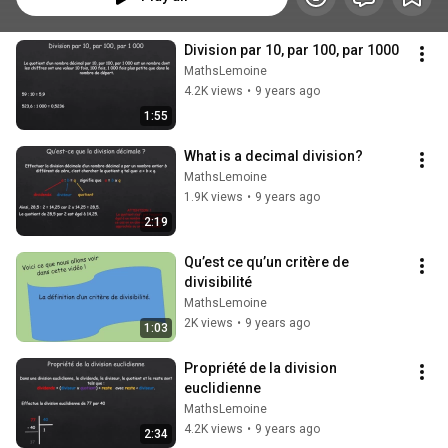
Division par 10, par 100, par 1000
MathsLemoine
4.2K views
•
9 years ago
1:55
What is a decimal division?
MathsLemoine
1.9K views
•
9 years ago
2:19
Qu’est ce qu’un critère de 
divisibilité
MathsLemoine
2K views
•
9 years ago
1:03
Propriété de la division 
euclidienne
MathsLemoine
4.2K views
•
9 years ago
2:34