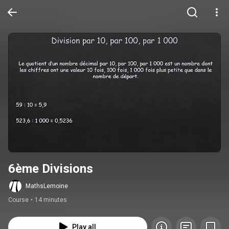
6ème Divisions
MathsLemoine
Course
•
14 minutes
Play all