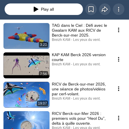
passion entre cerfs-volistes venus des quatre coins du monde. Des sourires, 
des ailes dans le ciel et cette magie unique que seul Berck sait offrir.  ✨ 
Play all
TAG dans le Ciel : Défi avec le
Gwalarn KAM aux RICV de
Berck-sur-mer 2025.
Breizh KAM - Les yeux du vent.
3:20
KAP KAM Berck 2026 version
courte
Breizh KAM - Les yeux du vent.
7:56
RICV de Berck-sur-mer 2026,
une séance de photos/vidéos
par cerf-volant.
Breizh KAM - Les yeux du vent.
19:07
RICV Berck-sur-Mer 2026 :
premiers vols pour “Heol Du”,
delta à quille ouverte.
Breizh KAM - Les yeux du vent.