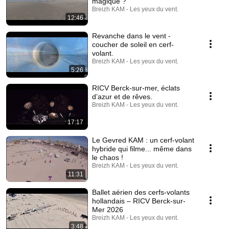
magique ?
Breizh KAM - Les yeux du vent.
12:46
Revanche dans le vent -
coucher de soleil en cerf-
volant.
Breizh KAM - Les yeux du vent.
5:26
RICV Berck-sur-mer, éclats
d’azur et de rêves.
Breizh KAM - Les yeux du vent.
17:17
Le Gevred KAM : un cerf-volant
hybride qui filme... même dans
le chaos !
Breizh KAM - Les yeux du vent.
11:31
Ballet aérien des cerfs-volants
hollandais – RICV Berck-sur-
Mer 2026
Breizh KAM - Les yeux du vent.
3:48