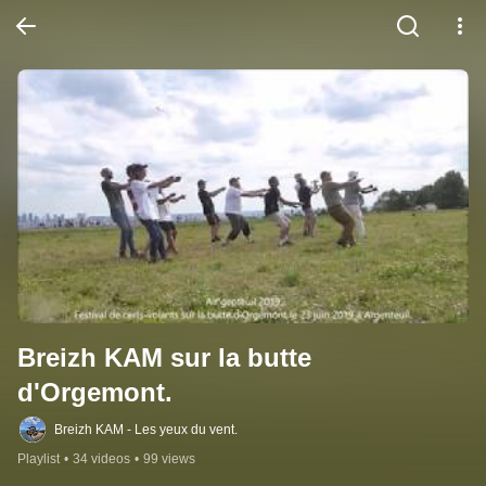
Breizh KAM sur la butte 
d'Orgemont.
Breizh KAM - Les yeux du vent.
Playlist
•
34 videos
•
99 views